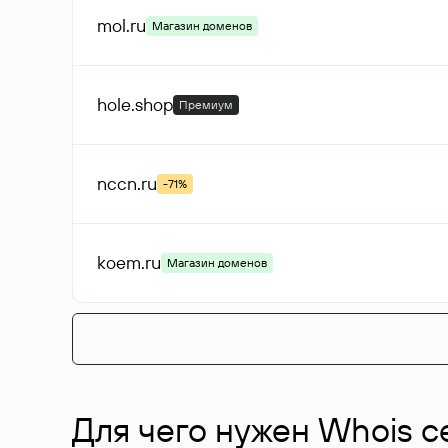
mol
.ru
Магазин доменов
hole
.shop
Премиум
nccn
.ru
-71%
koem
.ru
Магазин доменов
Для чего нужен Whois с