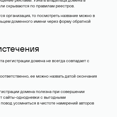
ещение рекламы. Узнать владельца домена в
или скрываются по правилам реестров.
ется организация, то посмотреть название можно в
дельцем доменного имени через форму обратной
 истечения
ата регистрации домена не всегда совпадает с
Соответственно, ее можно назвать датой окончания
егистрации домена полезна при совершении
ют сайты-однодневки с выгодными
 повод усомниться в чистоте намерений авторов