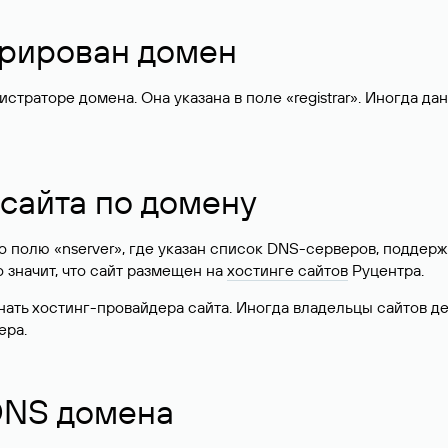
стрирован домен
раторе домена. Она указана в поле «registrar». Иногда да
 сайта по домену
 по полю «nserver», где указан список DNS-серверов, подд
 Это значит, что сайт размещен на
хостинге сайтов
Руцентра.
знать хостинг-провайдера сайта. Иногда владельцы сайтов 
ера.
 DNS домена