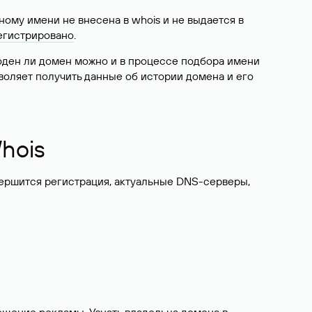
ому имени не внесена в whois и не выдается в
егистрировано
.
боден ли домен можно и в процессе подбора имени
воляет получить данные об истории домена и его
hois
вершится регистрация, актуальные DNS-серверы,