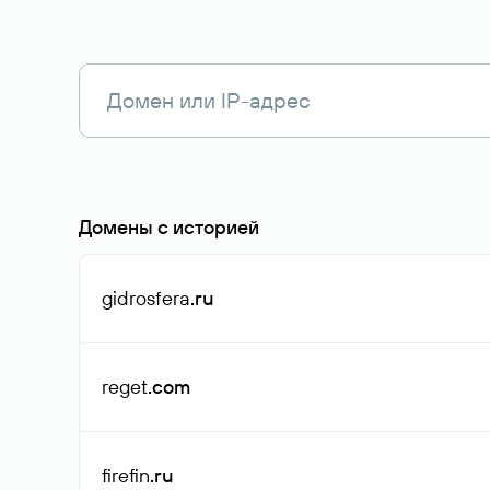
Домены с историей
gidrosfera
.ru
reget
.com
firefin
.ru