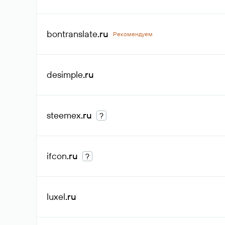
bontranslate
.ru
Рекомендуем
desimple
.ru
steemex
.ru
?
ifcon
.ru
?
luxel
.ru