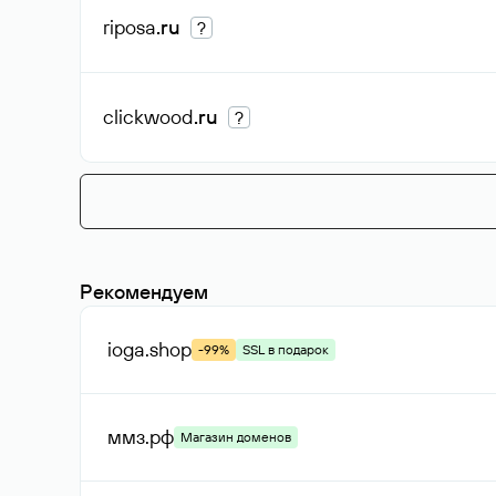
riposa
.ru
?
clickwood
.ru
?
Рекомендуем
ioga
.shop
-99%
SSL в подарок
ммз
.рф
Магазин доменов