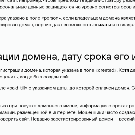
жит сайт, например, чтобы предложить администратору разм
персональные данные
защищаются
на уровне регистраторов 
атора указано в поле «person», если владельцем домена явля
истрирован домен, сервис дает возможность связаться с вла
ации домена, дату срока его
гистрации домена, которая указана в поле «created». Хотя д
оценить, когда был создан сайт.
 «paid-till» с указанием даты, до которой оплачен домен. 
лько при покупке доменного имени, информация о сроках р
ормации, размещенной в интернете. Мошенники часто созда
оверить сайт. Недавно зарегистрированный домен — веский