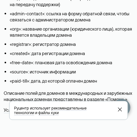
на передачу поддержки)
«admin-contact»: ссылка на форму обратной связи, чтобы
связаться с администратором домена
«org»: название организации (юридического лица), которая
является владельцем домена
«registrar»: регистратор домена
«created»: дата регистрации домена
«free-date»: плановая дата освобождения домена
«source»: источник информации
«paid-till»: дата, до которой оплачен домен
Описание полей для доменов в международных и зарубежных
национальных доменах представлены в разделе «
Помощь
».
Руцентр использует
рекомендательные
Условия использования Whois-сервиса
технологии
и
файлы куки
+7 495 009-13-33
+7 495 994-46-01