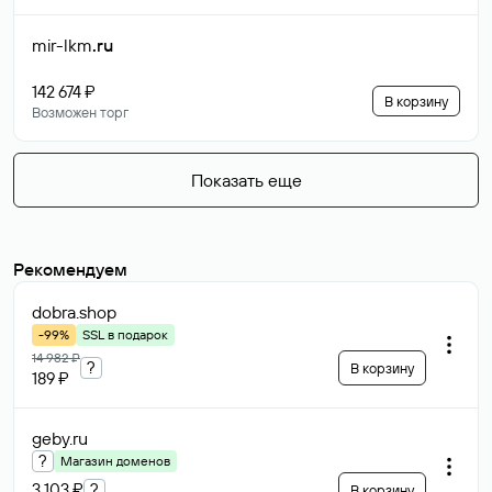
mir-lkm
.ru
142 674 ₽
В корзину
Возможен торг
Показать еще
Рекомендуем
dobra
.shop
-99%
SSL в подарок
14 982 ₽
?
В корзину
189 ₽
geby
.ru
?
Магазин доменов
3 103 ₽
?
В корзину