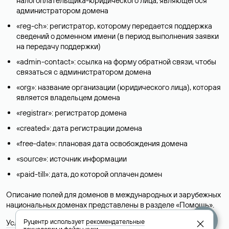
налогоплательщика-юридического лица, являющегося
администратором домена
«reg-ch»: регистратор, которому передается поддержка
сведений о доменном имени (в период выполнения заявки
на передачу поддержки)
«admin-contact»: ссылка на форму обратной связи, чтобы
связаться с администратором домена
«org»: название организации (юридического лица), которая
является владельцем домена
«registrar»: регистратор домена
«created»: дата регистрации домена
«free-date»: плановая дата освобождения домена
«source»: источник информации
«paid-till»: дата, до которой оплачен домен
Описание полей для доменов в международных и зарубежных
национальных доменах представлены в разделе «
Помощь
».
Руцентр использует
рекомендательные
Условия использования Whois-сервиса