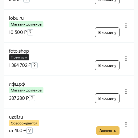
lobu
.ru
Магазин доменов
10 500 ₽
?
В корзину
foto
.shop
Премиум
1 384 702 ₽
?
В корзину
лфц
.рф
Магазин доменов
387 280 ₽
?
В корзину
uzdf
.ru
Освобождается
от 450 ₽
?
Заказать