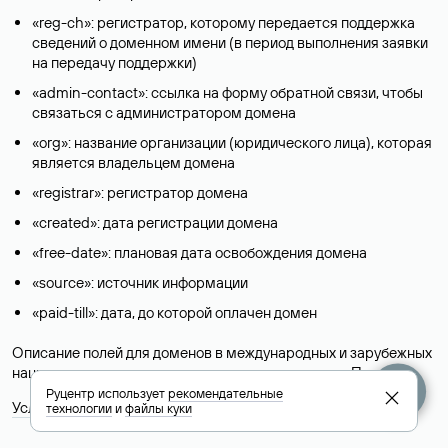
«reg-ch»: регистратор, которому передается поддержка
сведений о доменном имени (в период выполнения заявки
на передачу поддержки)
«admin-contact»: ссылка на форму обратной связи, чтобы
связаться с администратором домена
«org»: название организации (юридического лица), которая
является владельцем домена
«registrar»: регистратор домена
«created»: дата регистрации домена
«free-date»: плановая дата освобождения домена
«source»: источник информации
«paid-till»: дата, до которой оплачен домен
Описание полей для доменов в международных и зарубежных
национальных доменах представлены в разделе «
Помощь
».
Руцентр использует
рекомендательные
Условия использования Whois-сервиса
технологии
и
файлы куки