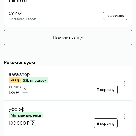
thime
.ru
69 272 ₽
В корзину
Возможен торг
Показать еще
Рекомендуем
aiwa
.shop
-99%
SSL в подарок
14 982 ₽
?
В корзину
189 ₽
уфр
.рф
Магазин доменов
103 000 ₽
?
В корзину