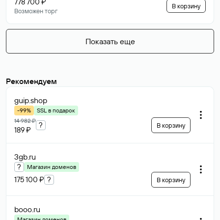
778 700 ₽
В корзину
Возможен торг
Показать еще
Рекомендуем
guip
.shop
-99%
SSL в подарок
14 982 ₽
?
В корзину
189 ₽
3gb
.ru
?
Магазин доменов
175 100 ₽
?
В корзину
booo
.ru
Магазин доменов