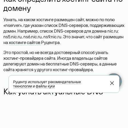
домену
Узнать, на каком хостинге размещен сайт, можно по полю
«nserver», где указан список DNS-серверов, поддерживающих
домен. Например, список DNS-серверов для домена nic.ru:
ns5.nic.ru, ns6.nic.ru, ns9.nic.ru. Это значит, что сайт размещен
на
хостинге сайтов
Руцентра.
Это простой, но не всегда достоверный способ узнать
хостинг-провайдера сайта. Иногда владельцы сайтов
делегируют домен на бесплатные DNS-серверы, а данные
сайта хранятся у другого хостинг-провайдера.
Руцентр использует
рекомендательные
технологии
и
файлы куки
Как узнать актуальные DNS
домена
О том, где можно посмотреть список DNS-серверов для
домена в сервисе Whois, мы написали выше. Порядок
действий такой же, как при определении хостинга: необходимо