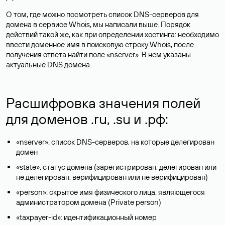
О том, где можно посмотреть список DNS-серверов для
домена в сервисе Whois, мы написали выше. Порядок
действий такой же, как при определении хостинга: необходимо
ввести доменное имя в поисковую строку Whois, после
получения ответа найти поле «nserver». В нем указаны
актуальные DNS домена.
Расшифровка значения полей
для доменов .ru, .su и .рф:
«nserver»: список DNS-серверов, на которые делегирован
домен
«state»: статус домена (зарегистрирован, делегирован или
не делегирован, верифицирован или не верифицирован)
«person»: скрытое имя физического лица, являющегося
администратором домена (Privatе person)
«taxpayer-id»: идентификационный номер