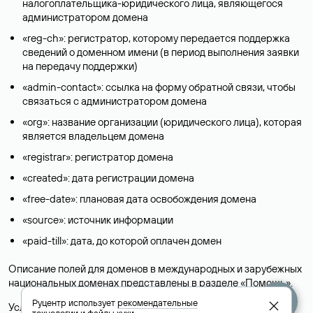
налогоплательщика-юридического лица, являющегося
администратором домена
«reg-ch»: регистратор, которому передается поддержка
сведений о доменном имени (в период выполнения заявки
на передачу поддержки)
«admin-contact»: ссылка на форму обратной связи, чтобы
связаться с администратором домена
«org»: название организации (юридического лица), которая
является владельцем домена
«registrar»: регистратор домена
«created»: дата регистрации домена
«free-date»: плановая дата освобождения домена
«source»: источник информации
«paid-till»: дата, до которой оплачен домен
Описание полей для доменов в международных и зарубежных
национальных доменах представлены в разделе «
Помощь
».
Руцентр использует
рекомендательные
Условия использования Whois-сервиса