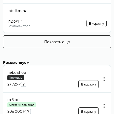
mir-lkm
.ru
142 674 ₽
В корзину
Возможен торг
Показать еще
Рекомендуем
nebo
.shop
Премиум
27 725 ₽
?
В корзину
етб
.рф
Магазин доменов
206 000 ₽
?
В корзину