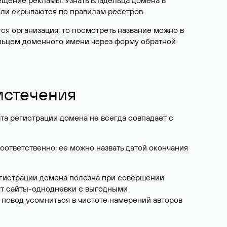
ещение рекламы. Узнать владельца домена в
или скрываются по правилам реестров.
ется организация, то посмотреть название можно в
дельцем доменного имени через форму обратной
 истечения
ата регистрации домена не всегда совпадает с
Соответственно, ее можно назвать датой окончания
егистрации домена полезна при совершении
ют сайты-однодневки с выгодными
 повод усомниться в чистоте намерений авторов