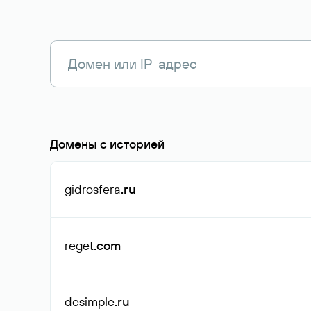
Домены с историей
gidrosfera
.ru
reget
.com
desimple
.ru