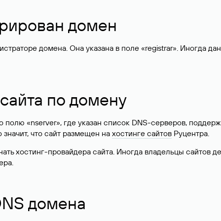
стрирован домен
раторе домена. Она указана в поле «registrar». Иногда да
 сайта по домену
 по полю «nserver», где указан список DNS-серверов, подд
 Это значит, что сайт размещен на
хостинге сайтов
Руцентра.
знать хостинг-провайдера сайта. Иногда владельцы сайтов 
ера.
 DNS домена