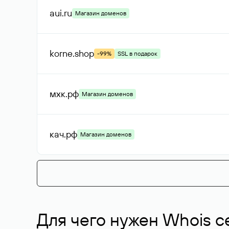
aui
.ru
Магазин доменов
korne
.shop
-99%
SSL в подарок
мхк
.рф
Магазин доменов
кач
.рф
Магазин доменов
Для чего нужен Whois с