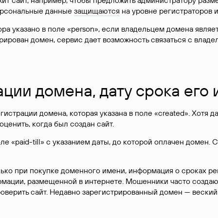
жит сайт, например, чтобы предложить администратору разм
персональные данные
защищаются
на уровне регистраторов 
атора указано в поле «person», если владельцем домена явля
истрирован домен, сервис дает возможность связаться с вла
ации домена, дату срока его
гистрации домена, которая указана в поле «created». Хотя д
оценить, когда был создан сайт.
 «paid-till» с указанием даты, до которой оплачен домен. 
лько при покупке доменного имени, информация о сроках р
ормации, размещенной в интернете. Мошенники часто созда
оверить сайт. Недавно зарегистрированный домен — веский