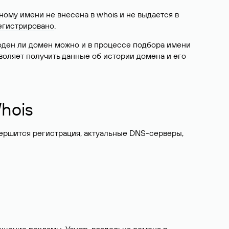
ому имени не внесена в whois и не выдается в
егистрировано
.
боден ли домен можно и в процессе подбора имени
воляет получить данные об истории домена и его
hois
вершится регистрация, актуальные DNS-серверы,