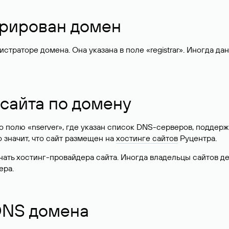
стрирован домен
раторе домена. Она указана в поле «registrar». Иногда да
 сайта по домену
 по полю «nserver», где указан список DNS-серверов, подд
 Это значит, что сайт размещен на
хостинге сайтов
Руцентра.
знать хостинг-провайдера сайта. Иногда владельцы сайтов 
ера.
 DNS домена