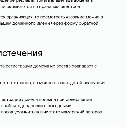
ещение рекламы. Узнать владельца домена в
или скрываются по правилам реестров.
ется организация, то посмотреть название можно в
дельцем доменного имени через форму обратной
 истечения
ата регистрации домена не всегда совпадает с
Соответственно, ее можно назвать датой окончания
егистрации домена полезна при совершении
ют сайты-однодневки с выгодными
 повод усомниться в чистоте намерений авторов