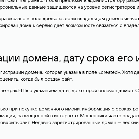
жит сайт, например, чтобы предложить администратору разм
персональные данные
защищаются
на уровне регистраторов 
атора указано в поле «person», если владельцем домена явля
истрирован домен, сервис дает возможность связаться с вла
ации домена, дату срока его
гистрации домена, которая указана в поле «created». Хотя д
оценить, когда был создан сайт.
 «paid-till» с указанием даты, до которой оплачен домен. 
лько при покупке доменного имени, информация о сроках р
ормации, размещенной в интернете. Мошенники часто созда
оверить сайт. Недавно зарегистрированный домен — веский