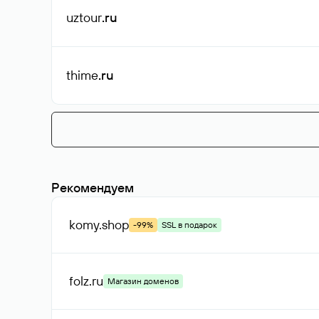
uztour
.ru
thime
.ru
Рекомендуем
komy
.shop
-99%
SSL в подарок
folz
.ru
Магазин доменов