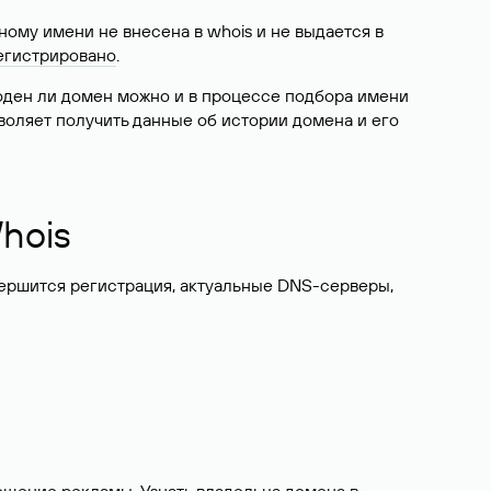
ому имени не внесена в whois и не выдается в
егистрировано
.
боден ли домен можно и в процессе подбора имени
воляет получить данные об истории домена и его
hois
вершится регистрация, актуальные DNS-серверы,