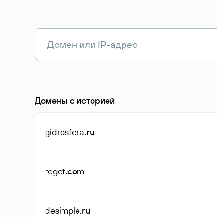
Домены с историей
gidrosfera
.ru
reget
.com
desimple
.ru