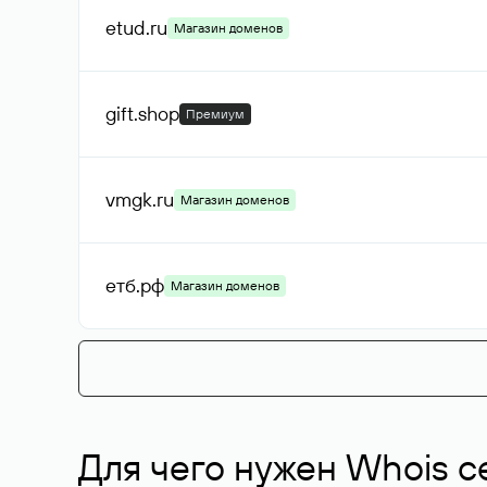
etud
.ru
Магазин доменов
gift
.shop
Премиум
vmgk
.ru
Магазин доменов
етб
.рф
Магазин доменов
Для чего нужен Whois с