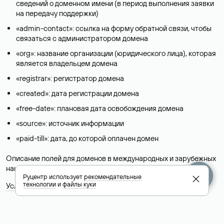
сведений о доменном имени (в период выполнения заявки
на передачу поддержки)
«admin-contact»: ссылка на форму обратной связи, чтобы
связаться с администратором домена
«org»: название организации (юридического лица), которая
является владельцем домена
«registrar»: регистратор домена
«created»: дата регистрации домена
«free-date»: плановая дата освобождения домена
«source»: источник информации
«paid-till»: дата, до которой оплачен домен
Описание полей для доменов в международных и зарубежных
национальных доменах представлены в разделе «
Помощь
».
Руцентр использует
рекомендательные
технологии
и
файлы куки
Условия использования Whois-сервиса