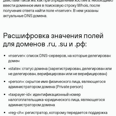
действий такой же, как при определении хостинга: необходимо
ввести доменное имя в поисковую строку Whois, после
получения ответа найти поле «nserver». В нем указаны
актуальные DNS домена.
Расшифровка значения полей
для доменов .ru, .su и .рф:
«nserver»: список DNS-серверов, на которые делегирован
домен
«state»: статус домена (зарегистрирован, делегирован или
не делегирован, верифицирован или не верифицирован)
«person»: скрытое имя физического лица, являющегося
администратором домена (Privatе person)
«taxpayer-id»: идентификационный номер
налогоплательщика-юридического лица, являющегося
администратором домена
«reg-ch»: регистратор, которому передается поддержка