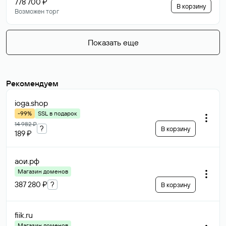
778 700 ₽
В корзину
Возможен торг
Показать еще
Рекомендуем
ioga
.shop
-99%
SSL в подарок
14 982 ₽
?
В корзину
189 ₽
аои
.рф
Магазин доменов
387 280 ₽
?
В корзину
fiik
.ru
Магазин доменов