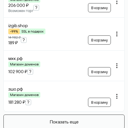
206 000 ₽
?
В корзину
Возможен торг
izgib
.shop
-99%
SSL в подарок
14 982 ₽
?
В корзину
189 ₽
мхк
.рф
Магазин доменов
102 900 ₽
?
В корзину
зшо
.рф
Магазин доменов
181 280 ₽
?
В корзину
Показать еще