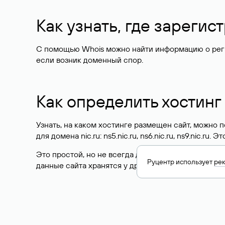
Как узнать, где зареги
С помощью Whois можно найти информацию о регист
если возник доменный спор.
Как определить хостинг
Узнать, на каком хостинге размещен сайт, можно
для домена nic.ru: ns5.nic.ru, ns6.nic.ru, ns9.nic.ru.
Это простой, но не всегда достоверный способ у
Руцентр использует
ре
данные сайта хранятся у другого хостинг-провайд
Как узнать актуальные