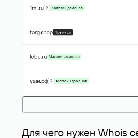
1ml
.ru
?
Магазин доменов
torg
.shop
Премиум
lobu
.ru
Магазин доменов
уши
.рф
?
Магазин доменов
Для чего нужен Whois с