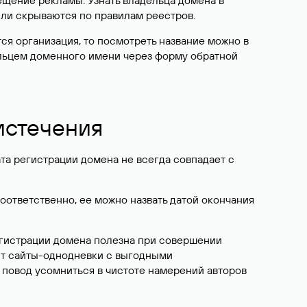
ещение рекламы. Узнать владельца домена в
или скрываются по правилам реестров.
ется организация, то посмотреть название можно в
дельцем доменного имени через форму обратной
 истечения
ата регистрации домена не всегда совпадает с
Соответственно, ее можно назвать датой окончания
егистрации домена полезна при совершении
ют сайты-однодневки с выгодными
 повод усомниться в чистоте намерений авторов