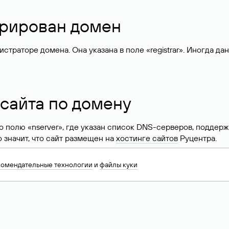
стрирован домен
раторе домена. Она указана в поле «registrar». Иногда да
 сайта по домену
 по полю «nserver», где указан список DNS-серверов, подд
 Это значит, что сайт размещен на
хостинге сайтов
Руцентра.
знать хостинг-провайдера сайта. Иногда владельцы сайтов 
комендательные технологии
и
файлы куки
ера.
 DNS домена