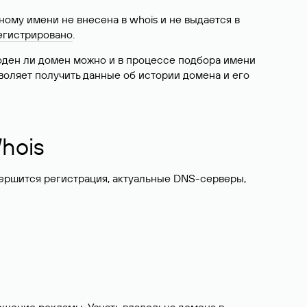
ому имени не внесена в whois и не выдается в
егистрировано
.
боден ли домен можно и в процессе подбора имени
воляет получить данные об истории домена и его
hois
вершится регистрация, актуальные DNS-серверы,