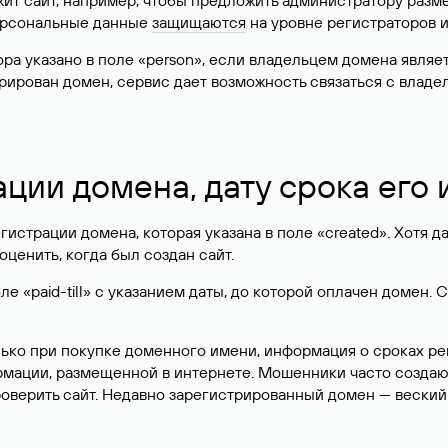
жит сайт, например, чтобы предложить администратору разм
персональные данные
защищаются
на уровне регистраторов 
атора указано в поле «person», если владельцем домена явля
истрирован домен, сервис дает возможность связаться с вла
ации домена, дату срока его
гистрации домена, которая указана в поле «created». Хотя д
оценить, когда был создан сайт.
 «paid-till» с указанием даты, до которой оплачен домен. 
лько при покупке доменного имени, информация о сроках р
ормации, размещенной в интернете. Мошенники часто созда
оверить сайт. Недавно зарегистрированный домен — веский