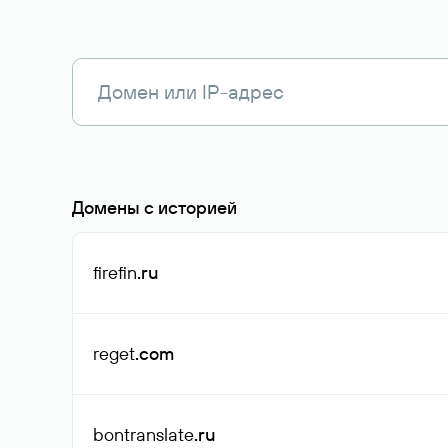
Домены с историей
firefin
.ru
reget
.com
bontranslate
.ru