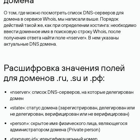
О том, где можно посмотреть список DNS-серверов для
домена в сервисе Whois, мы написали выше. Порядок
действий такой же, как при определении хостинга: необходимо
ввести доменное имя в поисковую строку Whois, после
получения ответа найти поле «nserver». В нем указаны
актуальные DNS домена.
Расшифровка значения полей
для доменов .ru, .su и .рф:
«nserver»: список DNS-серверов, на которые делегирован
домен
«state»: статус домена (зарегистрирован, делегирован или
не делегирован, верифицирован или не верифицирован)
«person»: скрытое имя физического лица, являющегося
администратором домена (Privatе person)
«taxpayer-id»: идентификационный номер