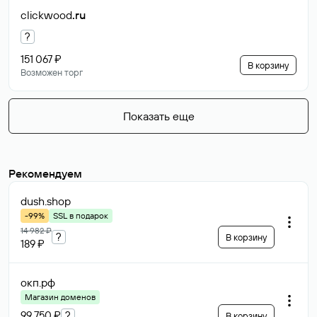
clickwood
.ru
?
151 067 ₽
В корзину
Возможен торг
Показать еще
Рекомендуем
dush
.shop
-99%
SSL в подарок
14 982 ₽
?
В корзину
189 ₽
окп
.рф
Магазин доменов
99 750 ₽
?
В корзину