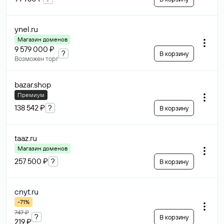
ynel
.ru
Магазин доменов
9 579 000 ₽
?
В корзину
Возможен торг
bazar
.shop
Премиум
138 542 ₽
?
В корзину
taaz
.ru
Магазин доменов
257 500 ₽
?
В корзину
cnyt
.ru
-71%
747 ₽
?
В корзину
219 ₽