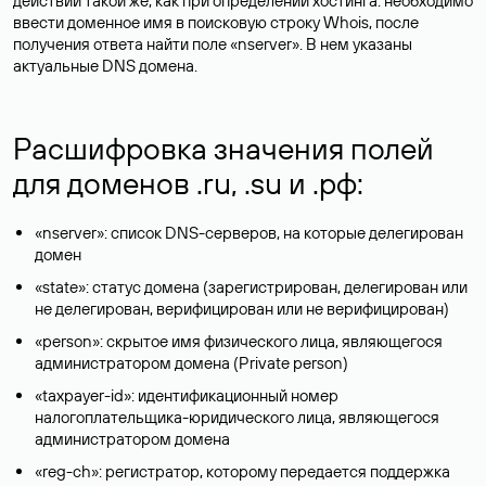
действий такой же, как при определении хостинга: необходимо
ввести доменное имя в поисковую строку Whois, после
получения ответа найти поле «nserver». В нем указаны
актуальные DNS домена.
Расшифровка значения полей
для доменов .ru, .su и .рф:
«nserver»: список DNS-серверов, на которые делегирован
домен
«state»: статус домена (зарегистрирован, делегирован или
не делегирован, верифицирован или не верифицирован)
«person»: скрытое имя физического лица, являющегося
администратором домена (Privatе person)
«taxpayer-id»: идентификационный номер
налогоплательщика-юридического лица, являющегося
администратором домена
«reg-ch»: регистратор, которому передается поддержка