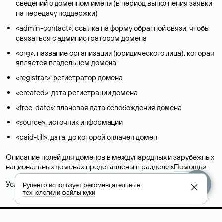
сведений о доменном имени (в период выполнения заявки
на передачу поддержки)
«admin-contact»: ссылка на форму обратной связи, чтобы
связаться с администратором домена
«org»: название организации (юридического лица), которая
является владельцем домена
«registrar»: регистратор домена
«created»: дата регистрации домена
«free-date»: плановая дата освобождения домена
«source»: источник информации
«paid-till»: дата, до которой оплачен домен
Описание полей для доменов в международных и зарубежных
национальных доменах представлены в разделе «
Помощь
».
Условия использования Whois-сервиса
Руцентр использует
рекомендательные
технологии
и
файлы куки