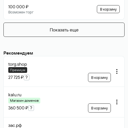
100 000 ₽
В корзину
Возможен торг
Показать еще
Рекомендуем
torg
.shop
Премиум
27 725 ₽
?
В корзину
kalu
.ru
Магазин доменов
360 500 ₽
?
В корзину
зас
.рф