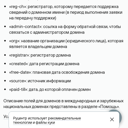
«reg-ch»: регистратор, которому передается поддержка
сведений о доменном имени (в период выполнения заявки
на передачу поддержки)
«admin-contact»: ссылка на форму обратной связи, чтобы
связаться с администратором домена
«org»: название организации (юридического лица), которая
является владельцем домена
«registrar»: регистратор домена
«created»: дата регистрации домена
«free-date»: плановая дата освобождения домена
«source»: источник информации
«paid-till»: дата, до которой оплачен домен
Описание полей для доменов в международных и зарубежных
национальных доменах представлены в разделе «
Помощь
».
Условия использования Whois-сервиса
Руцентр использует
рекомендательные
технологии
и
файлы куки