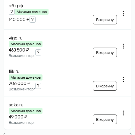
эбт
.рф
?
Магазин доменов
140 000 ₽
?
В корзину
vigc
.ru
Магазин доменов
463 500 ₽
?
В корзину
Возможен торг
fiik
.ru
Магазин доменов
206 000 ₽
?
В корзину
Возможен торг
seka
.ru
Магазин доменов
49 000 ₽
В корзину
Возможен торг