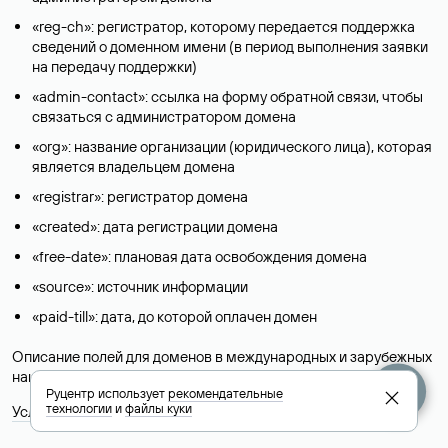
«reg-ch»: регистратор, которому передается поддержка
сведений о доменном имени (в период выполнения заявки
на передачу поддержки)
«admin-contact»: ссылка на форму обратной связи, чтобы
связаться с администратором домена
«org»: название организации (юридического лица), которая
является владельцем домена
«registrar»: регистратор домена
«created»: дата регистрации домена
«free-date»: плановая дата освобождения домена
«source»: источник информации
«paid-till»: дата, до которой оплачен домен
Описание полей для доменов в международных и зарубежных
национальных доменах представлены в разделе «
Помощь
».
Руцентр использует
рекомендательные
технологии
и
файлы куки
Условия использования Whois-сервиса