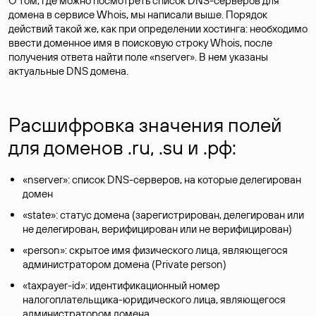
О том, где можно посмотреть список DNS-серверов для
домена в сервисе Whois, мы написали выше. Порядок
действий такой же, как при определении хостинга: необходимо
ввести доменное имя в поисковую строку Whois, после
получения ответа найти поле «nserver». В нем указаны
актуальные DNS домена.
Расшифровка значения полей
для доменов .ru, .su и .рф:
«nserver»: список DNS-серверов, на которые делегирован
домен
«state»: статус домена (зарегистрирован, делегирован или
не делегирован, верифицирован или не верифицирован)
«person»: скрытое имя физического лица, являющегося
администратором домена (Privatе person)
«taxpayer-id»: идентификационный номер
налогоплательщика-юридического лица, являющегося
администратором домена