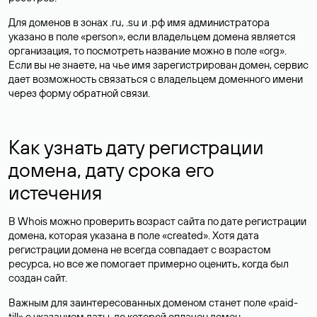
Для доменов в зонах .ru, .su и .рф имя администратора
указано в поле «person», если владельцем домена является
организация, то посмотреть название можно в поле «org».
Если вы не знаете, на чье имя зарегистрирован домен, сервис
дает возможность связаться с владельцем доменного имени
через форму обратной связи.
Как узнать дату регистрации
домена, дату срока его
истечения
В Whois можно проверить возраст сайта по дате регистрации
домена, которая указана в поле «created». Хотя дата
регистрации домена не всегда совпадает с возрастом
ресурса, но все же помогает примерно оценить, когда был
создан сайт.
Важным для заинтересованных доменом станет поле «paid-
till» с указанием даты, до которой оплачен домен.