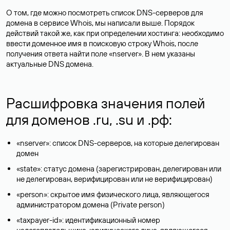
О том, где можно посмотреть список DNS-серверов для
домена в сервисе Whois, мы написали выше. Порядок
действий такой же, как при определении хостинга: необходимо
ввести доменное имя в поисковую строку Whois, после
получения ответа найти поле «nserver». В нем указаны
актуальные DNS домена.
Расшифровка значения полей
для доменов .ru, .su и .рф:
«nserver»: список DNS-серверов, на которые делегирован
домен
«state»: статус домена (зарегистрирован, делегирован или
не делегирован, верифицирован или не верифицирован)
«person»: скрытое имя физического лица, являющегося
администратором домена (Privatе person)
«taxpayer-id»: идентификационный номер