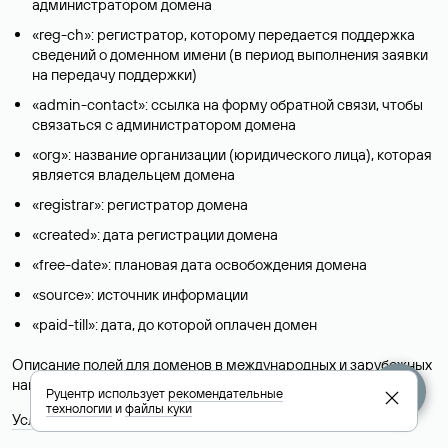
администратором домена
«reg-ch»: регистратор, которому передается поддержка
сведений о доменном имени (в период выполнения заявки
на передачу поддержки)
«admin-contact»: ссылка на форму обратной связи, чтобы
связаться с администратором домена
«org»: название организации (юридического лица), которая
является владельцем домена
«registrar»: регистратор домена
«created»: дата регистрации домена
«free-date»: плановая дата освобождения домена
«source»: источник информации
«paid-till»: дата, до которой оплачен домен
Описание полей для доменов в международных и зарубежных
национальных доменах представлены в разделе «
Помощь
».
Руцентр использует
рекомендательные
технологии
и
файлы куки
Условия использования Whois-сервиса