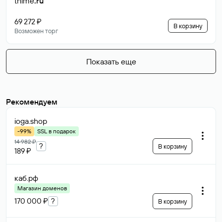
thime
.ru
69 272 ₽
В корзину
Возможен торг
Показать еще
Рекомендуем
ioga
.shop
-99%
SSL в подарок
14 982 ₽
?
В корзину
189 ₽
каб
.рф
Магазин доменов
170 000 ₽
?
В корзину