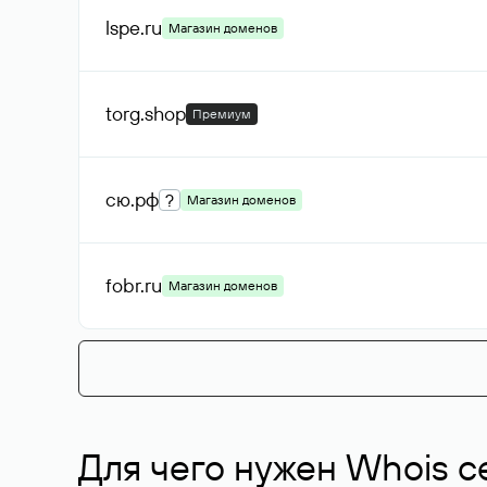
lspe
.ru
Магазин доменов
torg
.shop
Премиум
сю
.рф
?
Магазин доменов
fobr
.ru
Магазин доменов
Для чего нужен Whois с