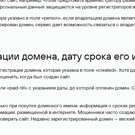
жит сайт, например, чтобы предложить администратору разм
персональные данные
защищаются
на уровне регистраторов 
атора указано в поле «person», если владельцем домена явля
истрирован домен, сервис дает возможность связаться с вла
ации домена, дату срока его
гистрации домена, которая указана в поле «created». Хотя д
оценить, когда был создан сайт.
 «paid-till» с указанием даты, до которой оплачен домен. 
лько при покупке доменного имени, информация о сроках р
ормации, размещенной в интернете. Мошенники часто созда
оверить сайт. Недавно зарегистрированный домен — веский