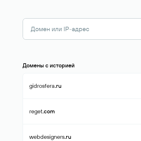
Домены с историей
gidrosfera
.ru
reget
.com
webdesigners
.ru