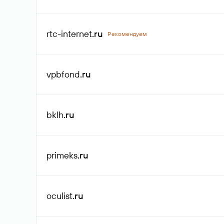
rtc-internet
.ru
Рекомендуем
vpbfond
.ru
bklh
.ru
primeks
.ru
oculist
.ru