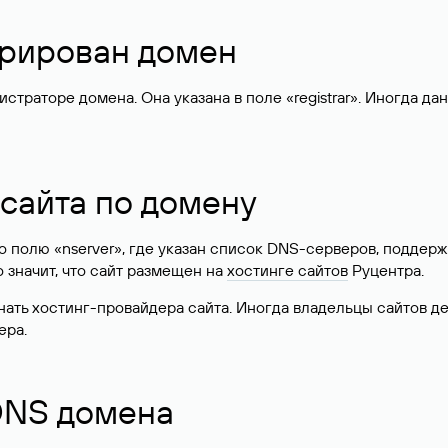
стрирован домен
раторе домена. Она указана в поле «registrar». Иногда да
 сайта по домену
 по полю «nserver», где указан список DNS-серверов, подд
 Это значит, что сайт размещен на
хостинге сайтов
Руцентра.
знать хостинг-провайдера сайта. Иногда владельцы сайтов 
ера.
 DNS домена