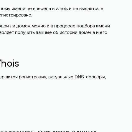
ому имени не внесена в whois и не выдается в
егистрировано
.
боден ли домен можно и в процессе подбора имени
воляет получить данные об истории домена и его
hois
вершится регистрация, актуальные DNS-серверы,