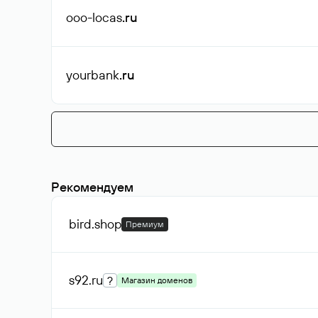
ooo-locas
.ru
yourbank
.ru
Рекомендуем
bird
.shop
Премиум
s92
.ru
?
Магазин доменов