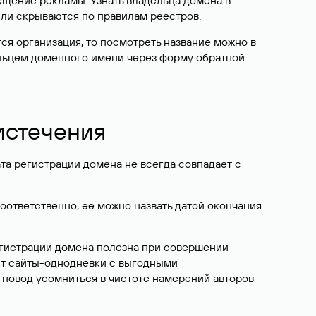
ещение рекламы. Узнать владельца домена в
или скрываются по правилам реестров.
ется организация, то посмотреть название можно в
дельцем доменного имени через форму обратной
 истечения
ата регистрации домена не всегда совпадает с
Соответственно, ее можно назвать датой окончания
егистрации домена полезна при совершении
ют сайты-однодневки с выгодными
 повод усомниться в чистоте намерений авторов