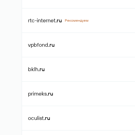
rtc-internet
.ru
Рекомендуем
vpbfond
.ru
bklh
.ru
primeks
.ru
oculist
.ru