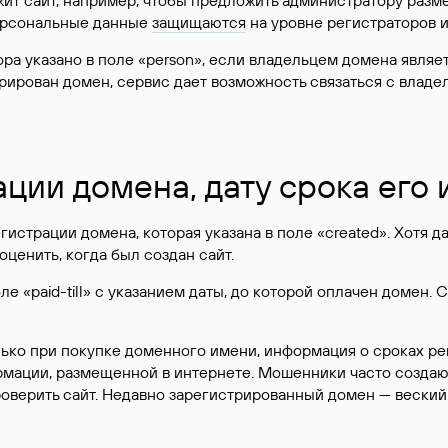
жит сайт, например, чтобы предложить администратору разм
персональные данные
защищаются
на уровне регистраторов 
атора указано в поле «person», если владельцем домена явля
истрирован домен, сервис дает возможность связаться с вла
ации домена, дату срока его
гистрации домена, которая указана в поле «created». Хотя д
оценить, когда был создан сайт.
 «paid-till» с указанием даты, до которой оплачен домен. 
лько при покупке доменного имени, информация о сроках р
ормации, размещенной в интернете. Мошенники часто созда
оверить сайт. Недавно зарегистрированный домен — веский