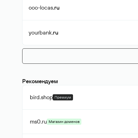
ooo-locas
.ru
yourbank
.ru
Рекомендуем
bird
.shop
Премиум
ms0
.ru
Магазин доменов