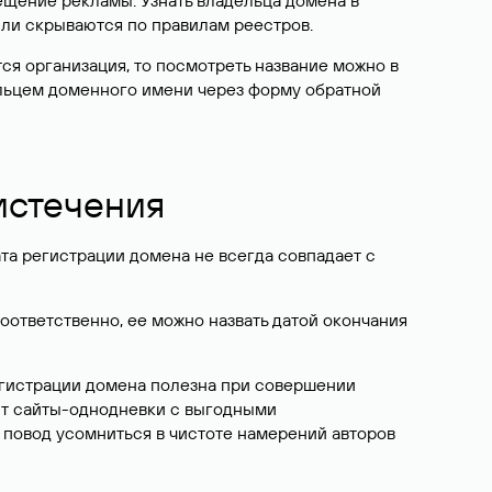
ещение рекламы. Узнать владельца домена в
или скрываются по правилам реестров.
ется организация, то посмотреть название можно в
дельцем доменного имени через форму обратной
 истечения
ата регистрации домена не всегда совпадает с
Соответственно, ее можно назвать датой окончания
егистрации домена полезна при совершении
ют сайты-однодневки с выгодными
 повод усомниться в чистоте намерений авторов