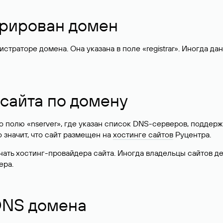
стрирован домен
раторе домена. Она указана в поле «registrar». Иногда да
 сайта по домену
 по полю «nserver», где указан список DNS-серверов, подд
 Это значит, что сайт размещен на
хостинге сайтов
Руцентра.
знать хостинг-провайдера сайта. Иногда владельцы сайтов 
ера.
 DNS домена