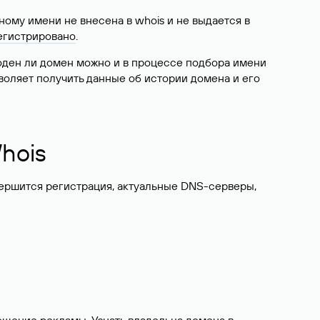
ому имени не внесена в whois и не выдается в
егистрировано
.
боден ли домен можно и в процессе подбора имени
воляет получить данные об истории домена и его
hois
вершится регистрация, актуальные DNS-серверы,