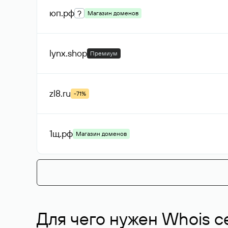
юп
.рф
?
Магазин доменов
lynx
.shop
Премиум
zl8
.ru
-71%
1щ
.рф
Магазин доменов
Для чего нужен Whois с