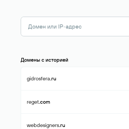
Домены с историей
gidrosfera
.ru
reget
.com
webdesigners
.ru