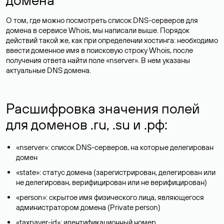
О том, где можно посмотреть список DNS-серверов для
домена в сервисе Whois, мы написали выше. Порядок
действий такой же, как при определении хостинга: необходимо
ввести доменное имя в поисковую строку Whois, после
получения ответа найти поле «nserver». В нем указаны
актуальные DNS домена.
Расшифровка значения полей
для доменов .ru, .su и .рф:
«nserver»: список DNS-серверов, на которые делегирован
домен
«state»: статус домена (зарегистрирован, делегирован или
не делегирован, верифицирован или не верифицирован)
«person»: скрытое имя физического лица, являющегося
администратором домена (Privatе person)
«taxpayer-id»: идентификационный номер