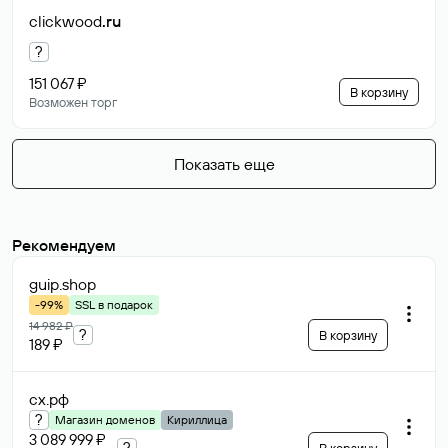
clickwood
.ru
?
151 067 ₽
В корзину
Возможен торг
Показать еще
Рекомендуем
guip
.shop
-99%
SSL в подарок
14 982 ₽
?
В корзину
189 ₽
сх
.рф
?
Магазин доменов
Кириллица
3 089 999 ₽
?