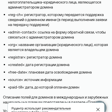
налогоплательщика-юридического лица, являющегося
администратором домена
«reg-ch»: регистратор, которому передается поддержка
сведений о доменном имени (в период выполнения заявки
на передачу поддержки)
«admin-contact»: ссылка на форму обратной связи, чтобы
связаться с администратором домена
«org»: название организации (юридического лица), которая
является владельцем домена
«registrar»: регистратор домена
«created»: дата регистрации домена
«free-date»: плановая дата освобождения домена
«source»: источник информации
«paid-till»: дата, до которой оплачен домен
Описание полей для доменов в международных и зарубежных
национальных доменах представлены в разделе «
Помощь
».
Руцентр использует
рекомендательные
Условия использования Whois-сервиса