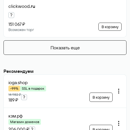
clickwood
.ru
?
151 067 ₽
В корзину
Возможен торг
Показать еще
Рекомендуем
ioga
.shop
-99%
SSL в подарок
14 982 ₽
?
В корзину
189 ₽
кзм
.рф
Магазин доменов
206 000 ₽
?
В корзину