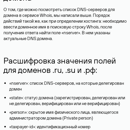
О том, где можно посмотреть список DNS-серверов для
домена в сервисе Whois, мы написали выше. Порядок
действий такой же, как при определении хостинга: необходимо
ввести доменное имя в поисковую строку Whois, после
получения ответа найти поле «nserver». В нем указаны
актуальные DNS домена.
Расшифровка значения полей
для доменов .ru, .su и .рф:
«nserver»: список DNS-серверов, на которые делегирован
домен
«state»: статус домена (зарегистрирован, делегирован или
не делегирован, верифицирован или не верифицирован)
«person»: скрытое имя физического лица, являющегося
администратором домена (Privatе person)
«taxpayer-id»: идентификационный номер