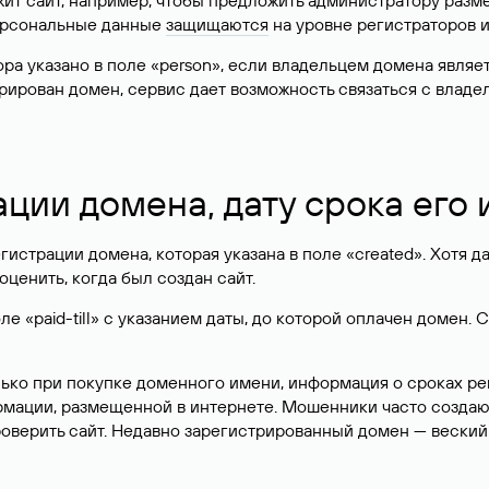
жит сайт, например, чтобы предложить администратору разм
персональные данные
защищаются
на уровне регистраторов 
атора указано в поле «person», если владельцем домена явля
истрирован домен, сервис дает возможность связаться с вла
ации домена, дату срока его
гистрации домена, которая указана в поле «created». Хотя д
оценить, когда был создан сайт.
 «paid-till» с указанием даты, до которой оплачен домен. 
лько при покупке доменного имени, информация о сроках р
ормации, размещенной в интернете. Мошенники часто созда
оверить сайт. Недавно зарегистрированный домен — веский