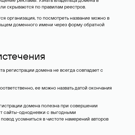
ещение рекламы. Узнать владельца домена в
или скрываются по правилам реестров.
ется организация, то посмотреть название можно в
дельцем доменного имени через форму обратной
 истечения
ата регистрации домена не всегда совпадает с
Соответственно, ее можно назвать датой окончания
егистрации домена полезна при совершении
ют сайты-однодневки с выгодными
 повод усомниться в чистоте намерений авторов