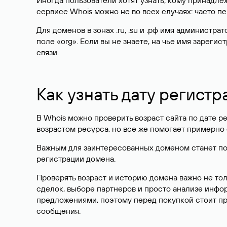
Иногда пользователи хотят узнать, кому принадле
сервисе Whois можно не во всех случаях: часто 
Для доменов в зонах .ru, .su и .рф имя администр
поле «org». Если вы не знаете, на чье имя зарег
связи.
Как узнать дату регистр
В Whois можно проверить возраст сайта по дате ре
возрастом ресурса, но все же помогает примерно 
Важным для заинтересованных доменом станет поле
регистрации домена.
Проверять возраст и историю домена важно не то
сделок, выборе партнеров и просто анализе инф
предложениями, поэтому перед покупкой стоит пр
сообщения.