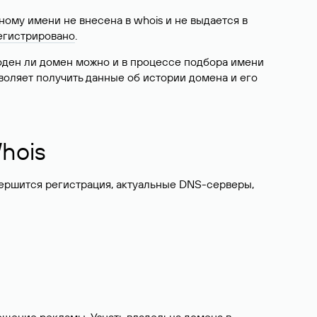
ому имени не внесена в whois и не выдается в
егистрировано
.
боден ли домен можно и в процессе подбора имени
воляет получить данные об истории домена и его
hois
вершится регистрация, актуальные DNS-серверы,