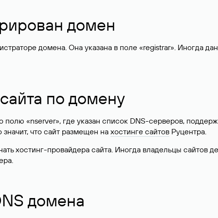
стрирован домен
раторе домена. Она указана в поле «registrar». Иногда да
 сайта по домену
 по полю «nserver», где указан список DNS-серверов, подд
 Это значит, что сайт размещен на
хостинге сайтов
Руцентра.
знать хостинг-провайдера сайта. Иногда владельцы сайтов 
ера.
 DNS домена