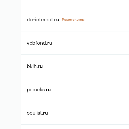
rtc-internet
.ru
Рекомендуем
vpbfond
.ru
bklh
.ru
primeks
.ru
oculist
.ru