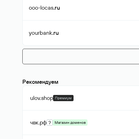
ooo-locas
.ru
yourbank
.ru
Рекомендуем
ulov
.shop
Премиум
чвк
.рф
?
Магазин доменов