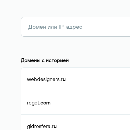
Домены с историей
webdesigners
.ru
reget
.com
gidrosfera
.ru