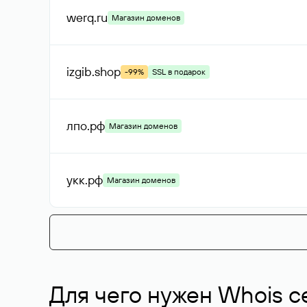
werq
.ru
Магазин доменов
izgib
.shop
-99%
SSL в подарок
лпо
.рф
Магазин доменов
укк
.рф
Магазин доменов
Для чего нужен Whois с