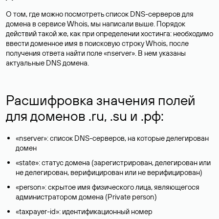
О том, где можно посмотреть список DNS-серверов для
домена в сервисе Whois, мы написали выше. Порядок
действий такой же, как при определении хостинга: необходимо
ввести доменное имя в поисковую строку Whois, после
получения ответа найти поле «nserver». В нем указаны
актуальные DNS домена.
Расшифровка значения полей
для доменов .ru, .su и .рф:
«nserver»: список DNS-серверов, на которые делегирован
домен
«state»: статус домена (зарегистрирован, делегирован или
не делегирован, верифицирован или не верифицирован)
«person»: скрытое имя физического лица, являющегося
администратором домена (Privatе person)
«taxpayer-id»: идентификационный номер