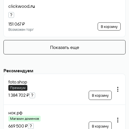
clickwood
.ru
?
151 067 ₽
В корзину
Возможен торг
Показать еще
Рекомендуем
foto
.shop
Премиум
1 384 702 ₽
?
В корзину
нок
.рф
Магазин доменов
669 500 ₽
?
В корзину