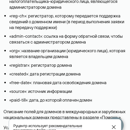
налогоплательщика-юридического лица, являющегося
администратором домена
«reg-ch»: регистратор, которому передается поддержка
сведений о доменном имени (в период выполнения заявки
на передачу поддержки)
«admin-contact»: ссылка на форму обратной связи, чтобы
связаться с администратором домена
«org»: название организации (юридического лица), которая
является владельцем домена
«registrar»: регистратор домена
«created»: дата регистрации домена
«free-date»: плановая дата освобождения домена
«source»: источник информации
«paid-till»: дата, до которой оплачен домен
Описание полей для доменов в международных и зарубежных
национальных доменах представлены в разделе «
Помощь
».
Руцентр использует
рекомендательные
Условия использования Whois-сервиса