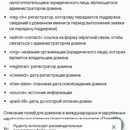
налогоплательщика-юридического лица, являющегося
администратором домена
«reg-ch»: регистратор, которому передается поддержка
сведений о доменном имени (в период выполнения заявки
на передачу поддержки)
«admin-contact»: ссылка на форму обратной связи, чтобы
связаться с администратором домена
«org»: название организации (юридического лица), которая
является владельцем домена
«registrar»: регистратор домена
«created»: дата регистрации домена
«free-date»: плановая дата освобождения домена
«source»: источник информации
«paid-till»: дата, до которой оплачен домен
Описание полей для доменов в международных и зарубежных
национальных доменах представлены в разделе «
Помощь
».
Руцентр использует
рекомендательные
Условия использования Whois-сервиса