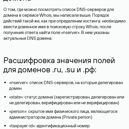
О том, где можно посмотреть список DNS-серверов для
домена в сервисе Whois, мы написали выше. Порядок
действий такой же, как при определении хостинга: необходимо
ввести доменное имя в поисковую строку Whois, после
получения ответа найти поле «nserver». В нем указаны
актуальные DNS домена.
Расшифровка значения полей
для доменов .ru, .su и .рф:
«nserver»: список DNS-серверов, на которые делегирован
домен
«state»: статус домена (зарегистрирован, делегирован или
не делегирован, верифицирован или не верифицирован)
«person»: скрытое имя физического лица, являющегося
администратором домена (Privatе person)
«taxpayer-id»: идентификационный номер