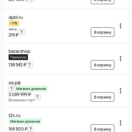
dpbl
.ru
-71%
747 ₽
?
В корзину
219 ₽
bazar
.shop
Премиум
138 542 ₽
?
В корзину
ле
.рф
?
Магазин доменов
3 089 999 ₽
?
В корзину
Возможен торг
t2c
.ru
Магазин доменов
154 500 ₽
?
В корзину