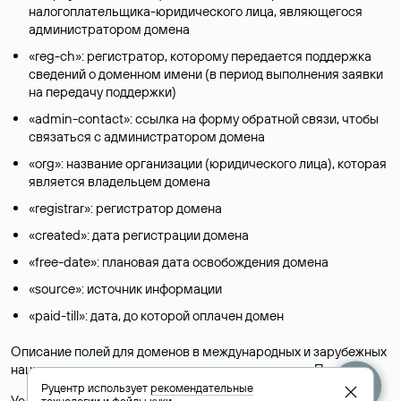
налогоплательщика-юридического лица, являющегося
администратором домена
«reg-ch»: регистратор, которому передается поддержка
сведений о доменном имени (в период выполнения заявки
на передачу поддержки)
«admin-contact»: ссылка на форму обратной связи, чтобы
связаться с администратором домена
«org»: название организации (юридического лица), которая
является владельцем домена
«registrar»: регистратор домена
«created»: дата регистрации домена
«free-date»: плановая дата освобождения домена
«source»: источник информации
«paid-till»: дата, до которой оплачен домен
Описание полей для доменов в международных и зарубежных
национальных доменах представлены в разделе «
Помощь
».
Руцентр использует
рекомендательные
Условия использования Whois-сервиса