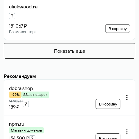
clickwood
.ru
?
151 067 ₽
В корзину
Возможен торг
Показать еще
Рекомендуем
dobra
.shop
-99%
SSL в подарок
14 982 ₽
?
В корзину
189 ₽
nprn
.ru
Магазин доменов
154 500 ₽
?
В корзину