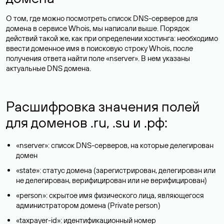
О том, где можно посмотреть список DNS-серверов для
домена в сервисе Whois, мы написали выше. Порядок
действий такой же, как при определении хостинга: необходимо
ввести доменное имя в поисковую строку Whois, после
получения ответа найти поле «nserver». В нем указаны
актуальные DNS домена.
Расшифровка значения полей
для доменов .ru, .su и .рф:
«nserver»: список DNS-серверов, на которые делегирован
домен
«state»: статус домена (зарегистрирован, делегирован или
не делегирован, верифицирован или не верифицирован)
«person»: скрытое имя физического лица, являющегося
администратором домена (Privatе person)
«taxpayer-id»: идентификационный номер