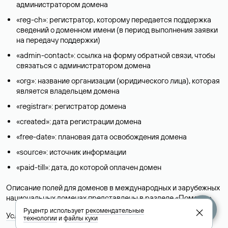
администратором домена
«reg-ch»: регистратор, которому передается поддержка
сведений о доменном имени (в период выполнения заявки
на передачу поддержки)
«admin-contact»: ссылка на форму обратной связи, чтобы
связаться с администратором домена
«org»: название организации (юридического лица), которая
является владельцем домена
«registrar»: регистратор домена
«created»: дата регистрации домена
«free-date»: плановая дата освобождения домена
«source»: источник информации
«paid-till»: дата, до которой оплачен домен
Описание полей для доменов в международных и зарубежных
национальных доменах представлены в разделе «
Помощь
».
Руцентр использует
рекомендательные
Условия использования Whois-сервиса
технологии
и
файлы куки