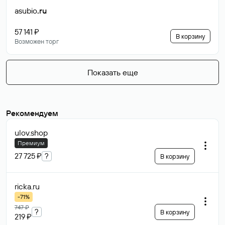
asubio
.ru
57 141 ₽
В корзину
Возможен торг
Показать еще
Рекомендуем
ulov
.shop
Премиум
27 725 ₽
?
В корзину
ricka
.ru
-71%
747 ₽
?
В корзину
219 ₽