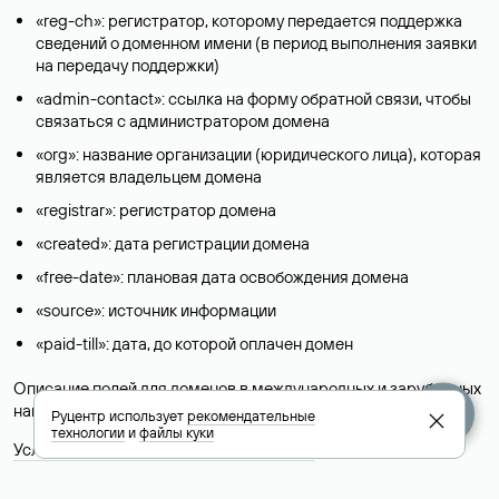
«reg-ch»: регистратор, которому передается поддержка
сведений о доменном имени (в период выполнения заявки
на передачу поддержки)
«admin-contact»: ссылка на форму обратной связи, чтобы
связаться с администратором домена
«org»: название организации (юридического лица), которая
является владельцем домена
«registrar»: регистратор домена
«created»: дата регистрации домена
«free-date»: плановая дата освобождения домена
«source»: источник информации
«paid-till»: дата, до которой оплачен домен
Описание полей для доменов в международных и зарубежных
национальных доменах представлены в разделе «
Помощь
».
Руцентр использует
рекомендательные
технологии
и
файлы куки
Условия использования Whois-сервиса