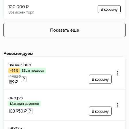
100 000 ₽
В корзину
Возможен торг
Показать еще
Рекомендуем
hvoya
.shop
-99%
SSL в подарок
14 982 ₽
?
В корзину
189 ₽
енс
.рф
Магазин доменов
103 950 ₽
?
В корзину
a880
.ru