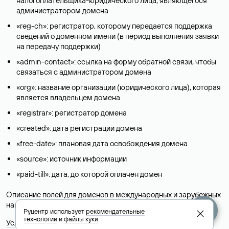
налогоплательщика-юридического лица, являющегося
администратором домена
«reg-ch»: регистратор, которому передается поддержка
сведений о доменном имени (в период выполнения заявки
на передачу поддержки)
«admin-contact»: ссылка на форму обратной связи, чтобы
связаться с администратором домена
«org»: название организации (юридического лица), которая
является владельцем домена
«registrar»: регистратор домена
«created»: дата регистрации домена
«free-date»: плановая дата освобождения домена
«source»: источник информации
«paid-till»: дата, до которой оплачен домен
Описание полей для доменов в международных и зарубежных
национальных доменах представлены в разделе «
Помощь
».
Руцентр использует
рекомендательные
технологии
и
файлы куки
Условия использования Whois-сервиса