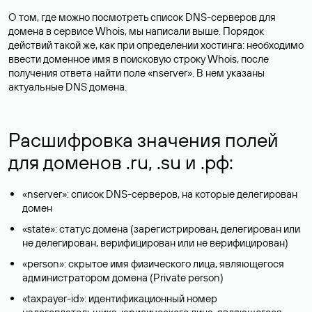
О том, где можно посмотреть список DNS-серверов для
домена в сервисе Whois, мы написали выше. Порядок
действий такой же, как при определении хостинга: необходимо
ввести доменное имя в поисковую строку Whois, после
получения ответа найти поле «nserver». В нем указаны
актуальные DNS домена.
Расшифровка значения полей
для доменов .ru, .su и .рф:
«nserver»: список DNS-серверов, на которые делегирован
домен
«state»: статус домена (зарегистрирован, делегирован или
не делегирован, верифицирован или не верифицирован)
«person»: скрытое имя физического лица, являющегося
администратором домена (Privatе person)
«taxpayer-id»: идентификационный номер