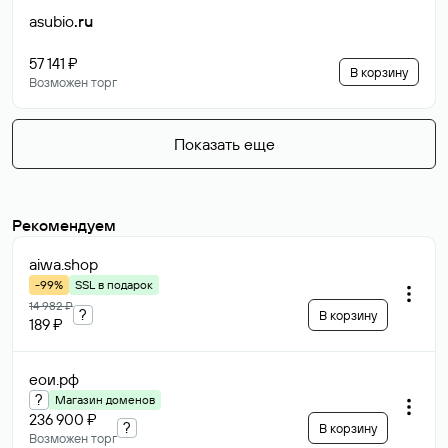
asubio
.ru
57 141 ₽
В корзину
Возможен торг
Показать еще
Рекомендуем
aiwa
.shop
-99%
SSL в подарок
14 982 ₽
?
В корзину
189 ₽
еои
.рф
?
Магазин доменов
236 900 ₽
?
В корзину
Возможен торг