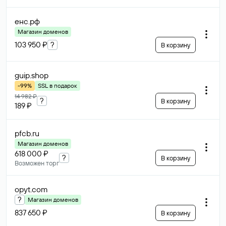
енс
.рф
Магазин доменов
103 950 ₽
?
В корзину
guip
.shop
-99%
SSL в подарок
14 982 ₽
?
В корзину
189 ₽
pfcb
.ru
Магазин доменов
618 000 ₽
?
В корзину
Возможен торг
opyt
.com
?
Магазин доменов
837 650 ₽
В корзину