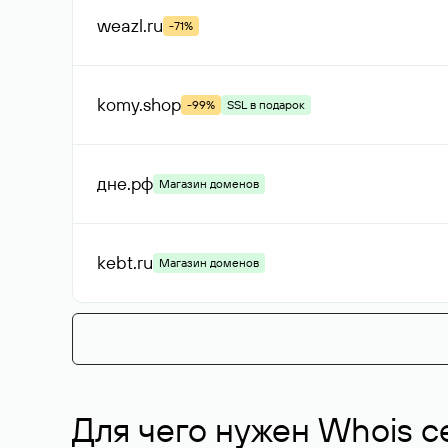
weazl
.ru
-71%
komy
.shop
-99%
SSL в подарок
дне
.рф
Магазин доменов
kebt
.ru
Магазин доменов
Для чего нужен Whois с