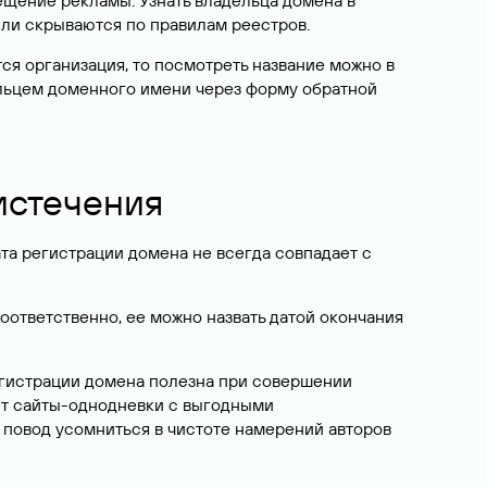
ещение рекламы. Узнать владельца домена в
или скрываются по правилам реестров.
ется организация, то посмотреть название можно в
дельцем доменного имени через форму обратной
 истечения
ата регистрации домена не всегда совпадает с
Соответственно, ее можно назвать датой окончания
егистрации домена полезна при совершении
ют сайты-однодневки с выгодными
 повод усомниться в чистоте намерений авторов