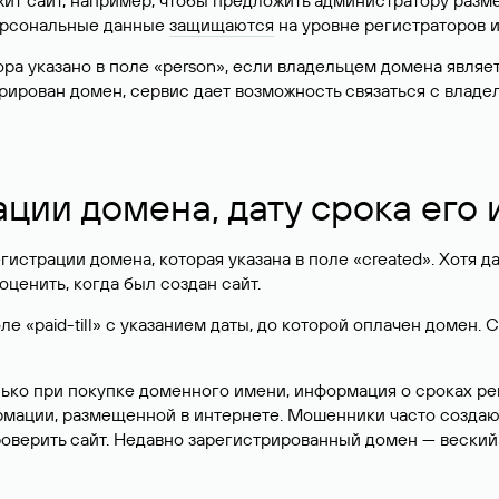
жит сайт, например, чтобы предложить администратору разм
персональные данные
защищаются
на уровне регистраторов 
атора указано в поле «person», если владельцем домена явля
истрирован домен, сервис дает возможность связаться с вла
ации домена, дату срока его
гистрации домена, которая указана в поле «created». Хотя д
оценить, когда был создан сайт.
 «paid-till» с указанием даты, до которой оплачен домен. 
лько при покупке доменного имени, информация о сроках р
ормации, размещенной в интернете. Мошенники часто созда
оверить сайт. Недавно зарегистрированный домен — веский