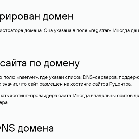
стрирован домен
раторе домена. Она указана в поле «registrar». Иногда да
 сайта по домену
 по полю «nserver», где указан список DNS-серверов, подд
 Это значит, что сайт размещен на
хостинге сайтов
Руцентра.
знать хостинг-провайдера сайта. Иногда владельцы сайтов 
ера.
 DNS домена