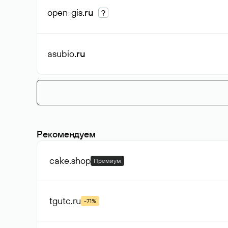
open-gis
.ru
?
asubio
.ru
Рекомендуем
cake
.shop
Премиум
tgutc
.ru
-71%