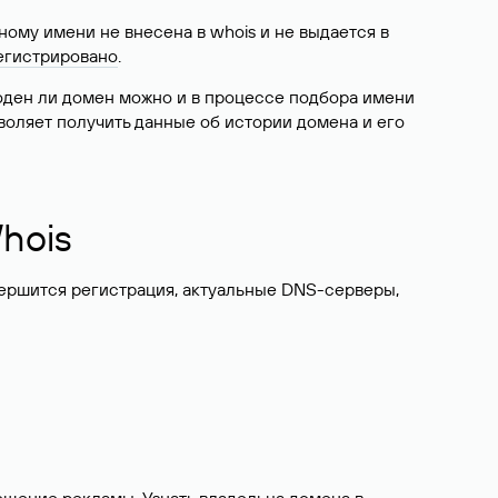
ому имени не внесена в whois и не выдается в
егистрировано
.
боден ли домен можно и в процессе подбора имени
воляет получить данные об истории домена и его
hois
вершится регистрация, актуальные DNS-серверы,