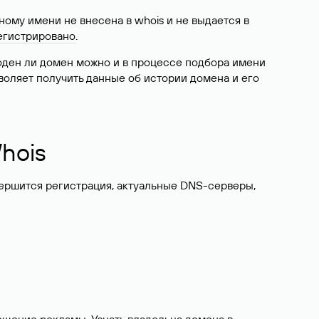
ому имени не внесена в whois и не выдается в
егистрировано
.
боден ли домен можно и в процессе подбора имени
воляет получить данные об истории домена и его
hois
вершится регистрация, актуальные DNS-серверы,