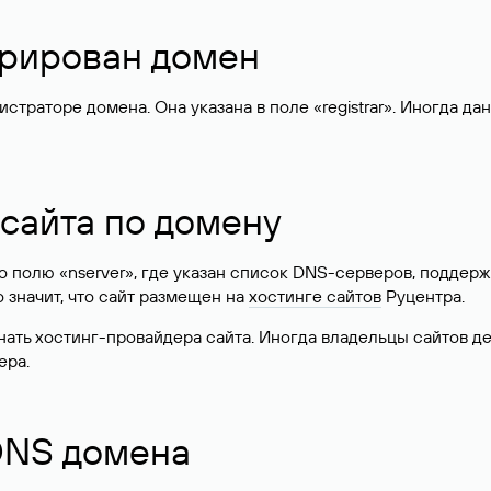
стрирован домен
раторе домена. Она указана в поле «registrar». Иногда да
 сайта по домену
 по полю «nserver», где указан список DNS-серверов, подд
 Это значит, что сайт размещен на
хостинге сайтов
Руцентра.
знать хостинг-провайдера сайта. Иногда владельцы сайтов 
ера.
 DNS домена