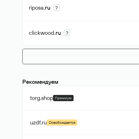
riposa
.ru
?
clickwood
.ru
?
Рекомендуем
torg
.shop
Премиум
uzdf
.ru
Освобождается