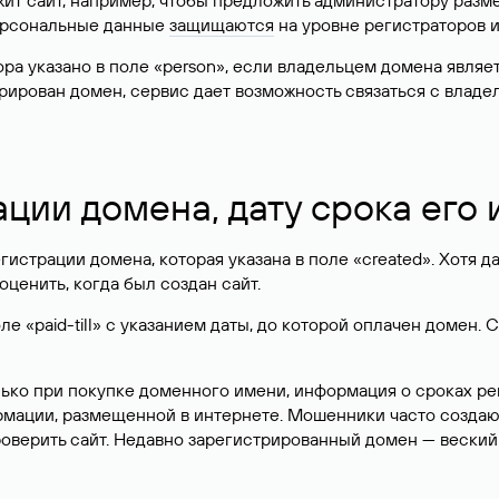
жит сайт, например, чтобы предложить администратору разм
персональные данные
защищаются
на уровне регистраторов 
атора указано в поле «person», если владельцем домена явля
истрирован домен, сервис дает возможность связаться с вла
ации домена, дату срока его
гистрации домена, которая указана в поле «created». Хотя д
оценить, когда был создан сайт.
 «paid-till» с указанием даты, до которой оплачен домен. 
лько при покупке доменного имени, информация о сроках р
ормации, размещенной в интернете. Мошенники часто созда
оверить сайт. Недавно зарегистрированный домен — веский