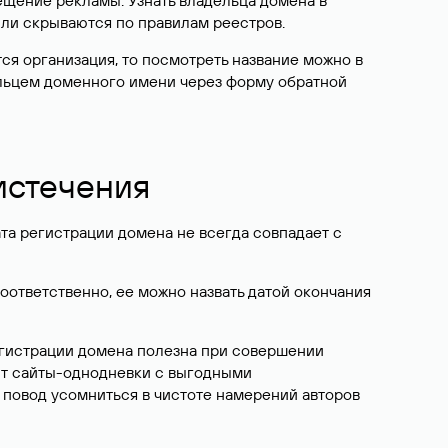
ещение рекламы. Узнать владельца домена в
или скрываются по правилам реестров.
ется организация, то посмотреть название можно в
дельцем доменного имени через форму обратной
 истечения
ата регистрации домена не всегда совпадает с
Соответственно, ее можно назвать датой окончания
егистрации домена полезна при совершении
ют сайты-однодневки с выгодными
 повод усомниться в чистоте намерений авторов