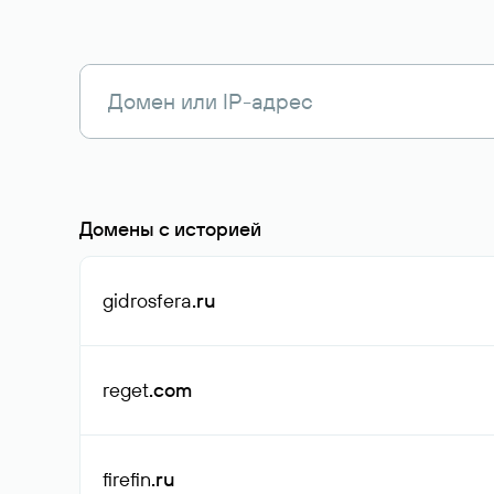
Домены с историей
gidrosfera
.ru
reget
.com
firefin
.ru