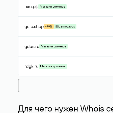
пхс
.рф
Магазин доменов
guip
.shop
-99%
SSL в подарок
gdas
.ru
Магазин доменов
rdgk
.ru
Магазин доменов
Для чего нужен Whois с