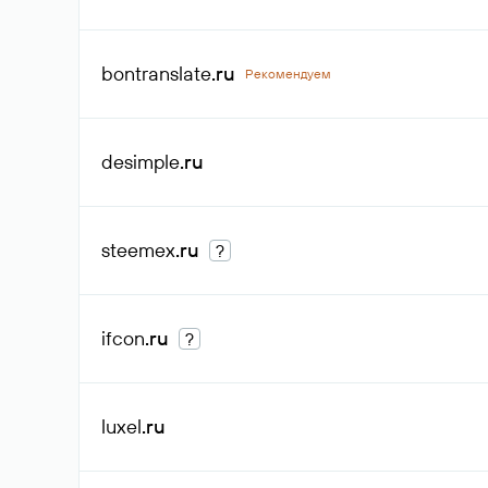
bontranslate
.ru
Рекомендуем
desimple
.ru
steemex
.ru
?
ifcon
.ru
?
luxel
.ru