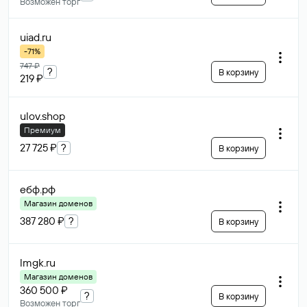
Возможен торг
uiad
.ru
-71%
747 ₽
?
В корзину
219 ₽
ulov
.shop
Премиум
27 725 ₽
?
В корзину
ебф
.рф
Магазин доменов
387 280 ₽
?
В корзину
lmgk
.ru
Магазин доменов
360 500 ₽
?
В корзину
Возможен торг