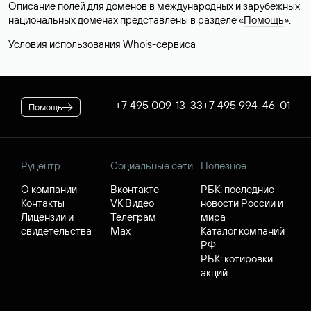
Описание полей для доменов в международных и зарубежных
национальных доменах представлены в разделе «
Помощь
».
Условия использования Whois-сервиса
+7 495 009-13-33
+7 495 994-46-01
Помощь
Руцентр
Социальные сети
Полезное
О компании
Вконтакте
РБК: последние
Контакты
VK Видео
новости России и
Лицензии и
Телеграм
мира
свидетельства
Max
Каталог компаний
РФ
РБК: котировки
акций