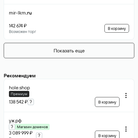
mir-lkm
.ru
142 674 ₽
В корзину
Возможен торг
Показать еще
Рекомендуем
hole
.shop
Премиум
138 542 ₽
?
В корзину
уж
.рф
?
Магазин доменов
3 089 999 ₽
?
В корзину