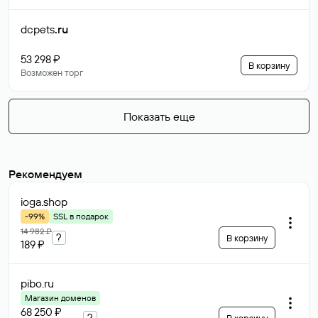
dcpets
.ru
53 298 ₽
В корзину
Возможен торг
Показать еще
Рекомендуем
ioga
.shop
-99%
SSL в подарок
14 982 ₽
?
В корзину
189 ₽
pibo
.ru
Магазин доменов
68 250 ₽
?