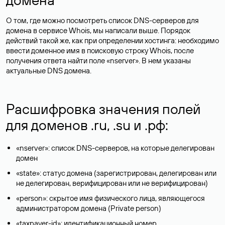
О том, где можно посмотреть список DNS-серверов для
домена в сервисе Whois, мы написали выше. Порядок
действий такой же, как при определении хостинга: необходимо
ввести доменное имя в поисковую строку Whois, после
получения ответа найти поле «nserver». В нем указаны
актуальные DNS домена.
Расшифровка значения полей
для доменов .ru, .su и .рф:
«nserver»: список DNS-серверов, на которые делегирован
домен
«state»: статус домена (зарегистрирован, делегирован или
не делегирован, верифицирован или не верифицирован)
«person»: скрытое имя физического лица, являющегося
администратором домена (Privatе person)
«taxpayer-id»: идентификационный номер