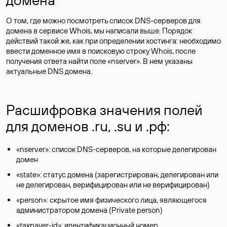
О том, где можно посмотреть список DNS-серверов для
домена в сервисе Whois, мы написали выше. Порядок
действий такой же, как при определении хостинга: необходимо
ввести доменное имя в поисковую строку Whois, после
получения ответа найти поле «nserver». В нем указаны
актуальные DNS домена.
Расшифровка значения полей
для доменов .ru, .su и .рф:
«nserver»: список DNS-серверов, на которые делегирован
домен
«state»: статус домена (зарегистрирован, делегирован или
не делегирован, верифицирован или не верифицирован)
«person»: скрытое имя физического лица, являющегося
администратором домена (Privatе person)
«taxpayer-id»: идентификационный номер