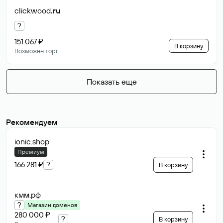
clickwood
.ru
?
151 067 ₽
В корзину
Возможен торг
Показать еще
Рекомендуем
ionic
.shop
Премиум
166 281 ₽
?
В корзину
кмм
.рф
?
Магазин доменов
280 000 ₽
?
В корзину