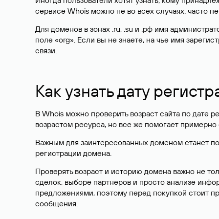
Иногда пользователи хотят узнать, кому принадле
сервисе Whois можно не во всех случаях: часто 
Для доменов в зонах .ru, .su и .рф имя администр
поле «org». Если вы не знаете, на чье имя зарег
связи.
Как узнать дату регистр
В Whois можно проверить возраст сайта по дате ре
возрастом ресурса, но все же помогает примерно 
Важным для заинтересованных доменом станет поле
регистрации домена.
Проверять возраст и историю домена важно не то
сделок, выборе партнеров и просто анализе инф
предложениями, поэтому перед покупкой стоит пр
сообщения.