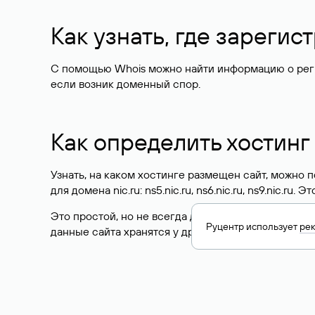
Как узнать, где зареги
С помощью Whois можно найти информацию о регист
если возник доменный спор.
Как определить хостинг
Узнать, на каком хостинге размещен сайт, можно
для домена nic.ru: ns5.nic.ru, ns6.nic.ru, ns9.nic.ru.
Это простой, но не всегда достоверный способ у
Руцентр использует
ре
данные сайта хранятся у другого хостинг-провайд
Как узнать актуальные