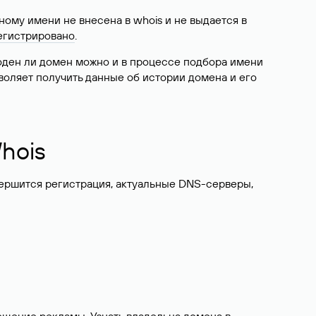
ому имени не внесена в whois и не выдается в
егистрировано
.
боден ли домен можно и в процессе подбора имени
воляет получить данные об истории домена и его
hois
вершится регистрация, актуальные DNS-серверы,