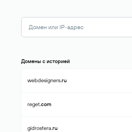
Домены с историей
webdesigners
.ru
reget
.com
gidrosfera
.ru