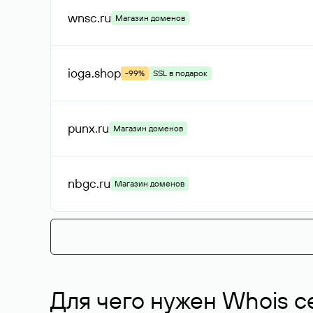
wnsc
.ru
Магазин доменов
ioga
.shop
-99%
SSL в подарок
punx
.ru
Магазин доменов
nbgc
.ru
Магазин доменов
Для чего нужен Whois с