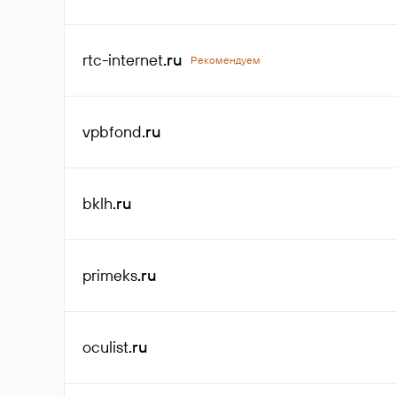
rtc-internet
.ru
Рекомендуем
vpbfond
.ru
bklh
.ru
primeks
.ru
oculist
.ru