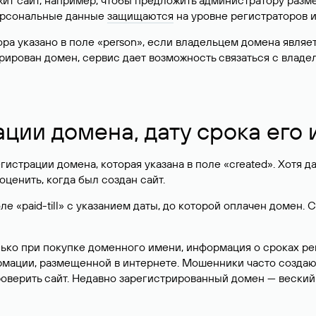
жит сайт, например, чтобы предложить администратору разм
персональные данные
защищаются
на уровне регистраторов 
атора указано в поле «person», если владельцем домена явля
истрирован домен, сервис дает возможность связаться с вла
ации домена, дату срока его
гистрации домена, которая указана в поле «created». Хотя д
оценить, когда был создан сайт.
 «paid-till» с указанием даты, до которой оплачен домен. 
лько при покупке доменного имени, информация о сроках р
ормации, размещенной в интернете. Мошенники часто созда
оверить сайт. Недавно зарегистрированный домен — веский