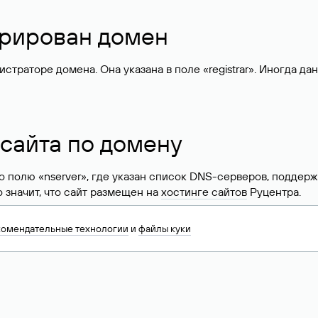
стрирован домен
раторе домена. Она указана в поле «registrar». Иногда да
 сайта по домену
 по полю «nserver», где указан список DNS-серверов, подд
 Это значит, что сайт размещен на
хостинге сайтов
Руцентра.
знать хостинг-провайдера сайта. Иногда владельцы сайтов 
комендательные технологии
и
файлы куки
ера.
 DNS домена