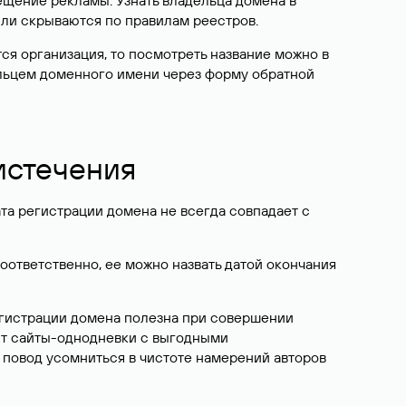
ещение рекламы. Узнать владельца домена в
или скрываются по правилам реестров.
ется организация, то посмотреть название можно в
дельцем доменного имени через форму обратной
 истечения
ата регистрации домена не всегда совпадает с
Соответственно, ее можно назвать датой окончания
егистрации домена полезна при совершении
ют сайты-однодневки с выгодными
 повод усомниться в чистоте намерений авторов