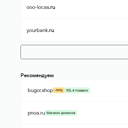
ooo-locas
.ru
yourbank
.ru
Рекомендуем
bugor
.shop
-99%
SSL в подарок
pnoa
.ru
Магазин доменов