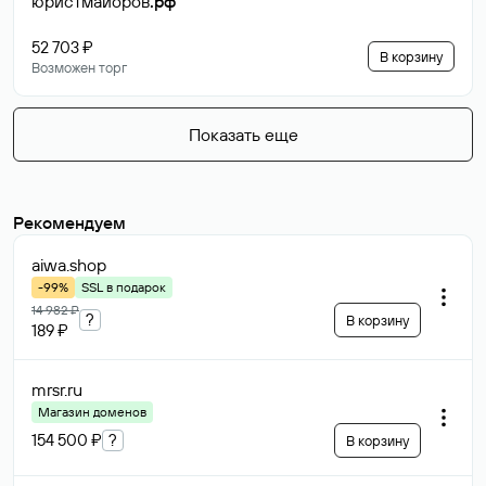
юристмайоров
.рф
52 703 ₽
В корзину
Возможен торг
Показать еще
Рекомендуем
aiwa
.shop
-99%
SSL в подарок
14 982 ₽
?
В корзину
189 ₽
mrsr
.ru
Магазин доменов
154 500 ₽
?
В корзину