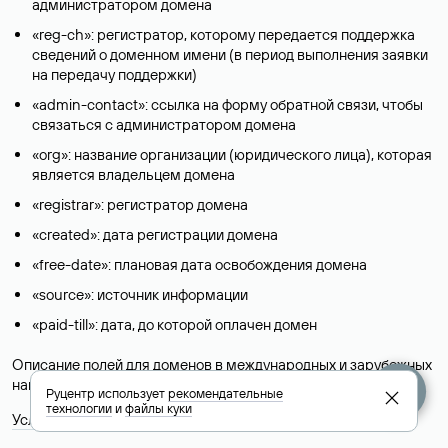
администратором домена
«reg-ch»: регистратор, которому передается поддержка
сведений о доменном имени (в период выполнения заявки
на передачу поддержки)
«admin-contact»: ссылка на форму обратной связи, чтобы
связаться с администратором домена
«org»: название организации (юридического лица), которая
является владельцем домена
«registrar»: регистратор домена
«created»: дата регистрации домена
«free-date»: плановая дата освобождения домена
«source»: источник информации
«paid-till»: дата, до которой оплачен домен
Описание полей для доменов в международных и зарубежных
национальных доменах представлены в разделе «
Помощь
».
Руцентр использует
рекомендательные
технологии
и
файлы куки
Условия использования Whois-сервиса