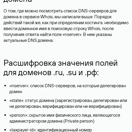
О том, где можно посмотреть список DNS-серверов для
домена в сервисе Whois, мы написали выше. Порядок
действий такой же, как при определении хостинга: необходимо
ввести доменное имя в поисковую строку Whois, после
получения ответа найти поле «nserver». В нем указаны
актуальные DNS домена.
Расшифровка значения полей
для доменов .ru, .su и .рф:
«nserver»: список DNS-серверов, на которые делегирован
домен
«state»: статус домена (зарегистрирован, делегирован или
не делегирован, верифицирован или не верифицирован)
«person»: скрытое имя физического лица, являющегося
администратором домена (Privatе person)
«taxpayer-id»: идентификационный номер