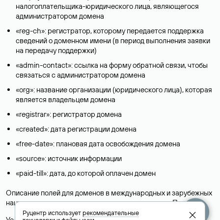
налогоплательщика-юридического лица, являющегося
администратором домена
«reg-ch»: регистратор, которому передается поддержка
сведений о доменном имени (в период выполнения заявки
на передачу поддержки)
«admin-contact»: ссылка на форму обратной связи, чтобы
связаться с администратором домена
«org»: название организации (юридического лица), которая
является владельцем домена
«registrar»: регистратор домена
«created»: дата регистрации домена
«free-date»: плановая дата освобождения домена
«source»: источник информации
«paid-till»: дата, до которой оплачен домен
Описание полей для доменов в международных и зарубежных
национальных доменах представлены в разделе «
Помощь
».
Руцентр использует
рекомендательные
Условия использования Whois-сервиса