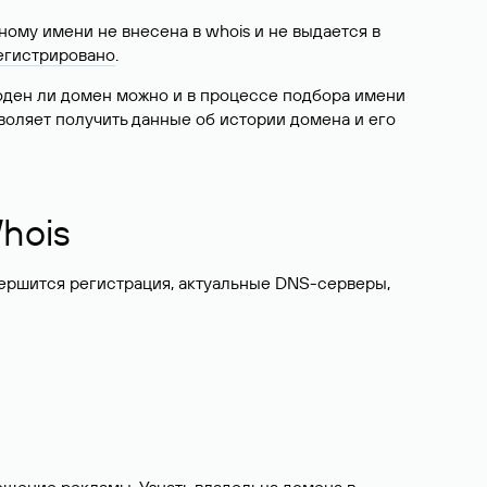
ому имени не внесена в whois и не выдается в
егистрировано
.
боден ли домен можно и в процессе подбора имени
воляет получить данные об истории домена и его
hois
вершится регистрация, актуальные DNS-серверы,