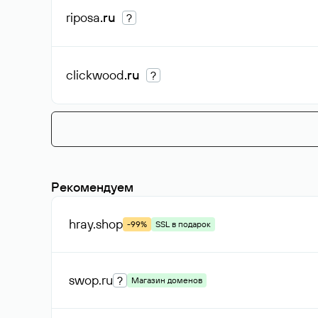
riposa
.ru
?
clickwood
.ru
?
Рекомендуем
hray
.shop
-99%
SSL в подарок
swop
.ru
?
Магазин доменов