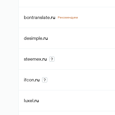
bontranslate
.ru
Рекомендуем
desimple
.ru
steemex
.ru
?
ifcon
.ru
?
luxel
.ru