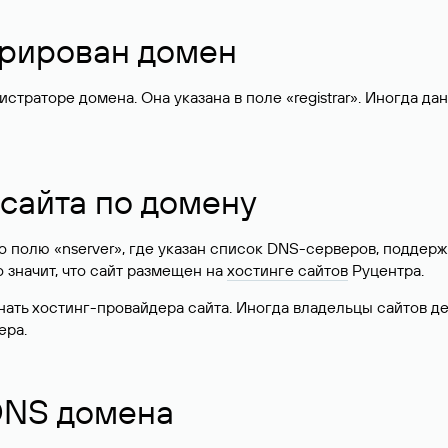
стрирован домен
раторе домена. Она указана в поле «registrar». Иногда да
 сайта по домену
 по полю «nserver», где указан список DNS-серверов, подд
 Это значит, что сайт размещен на
хостинге сайтов
Руцентра.
знать хостинг-провайдера сайта. Иногда владельцы сайтов 
ера.
 DNS домена