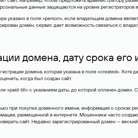
жит сайт, например, чтобы предложить администратору разм
персональные данные
защищаются
на уровне регистраторов 
атора указано в поле «person», если владельцем домена явля
истрирован домен, сервис дает возможность связаться с вла
ации домена, дату срока его
гистрации домена, которая указана в поле «created». Хотя д
оценить, когда был создан сайт.
 «paid-till» с указанием даты, до которой оплачен домен. 
лько при покупке доменного имени, информация о сроках р
ормации, размещенной в интернете. Мошенники часто созда
оверить сайт. Недавно зарегистрированный домен — веский