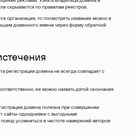
ещение рекламы. Узнать владельца домена в
или скрываются по правилам реестров.
ется организация, то посмотреть название можно в
дельцем доменного имени через форму обратной
 истечения
ата регистрации домена не всегда совпадает с
Соответственно, ее можно назвать датой окончания
егистрации домена полезна при совершении
ют сайты-однодневки с выгодными
 повод усомниться в чистоте намерений авторов