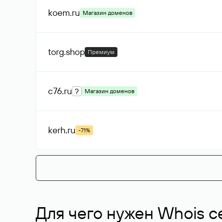
koem
.ru
Магазин доменов
torg
.shop
Премиум
c76
.ru
?
Магазин доменов
kerh
.ru
-71%
Для чего нужен Whois с