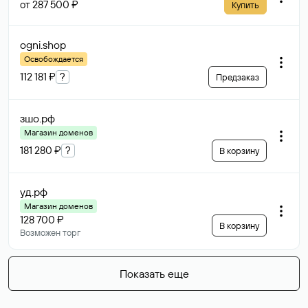
от 287 500 ₽
Купить
ogni
.shop
Освобождается
112 181 ₽
?
Предзаказ
зшо
.рф
Магазин доменов
181 280 ₽
?
В корзину
уд
.рф
Магазин доменов
128 700 ₽
В корзину
Возможен торг
Показать еще