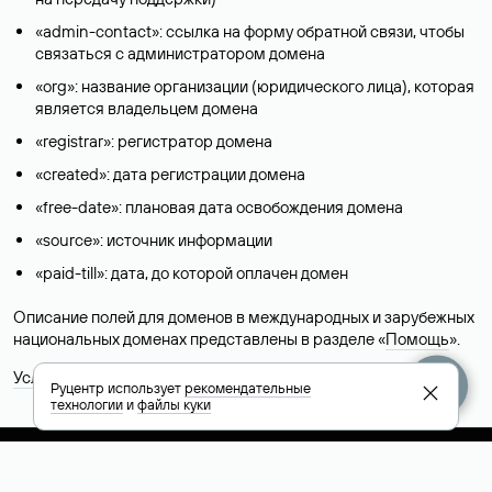
«admin-contact»: ссылка на форму обратной связи, чтобы
связаться с администратором домена
«org»: название организации (юридического лица), которая
является владельцем домена
«registrar»: регистратор домена
«created»: дата регистрации домена
«free-date»: плановая дата освобождения домена
«source»: источник информации
«paid-till»: дата, до которой оплачен домен
Описание полей для доменов в международных и зарубежных
национальных доменах представлены в разделе «
Помощь
».
Условия использования Whois-сервиса
Руцентр использует
рекомендательные
технологии
и
файлы куки
+7 495 009-13-33
+7 495 994-46-01
Помощь