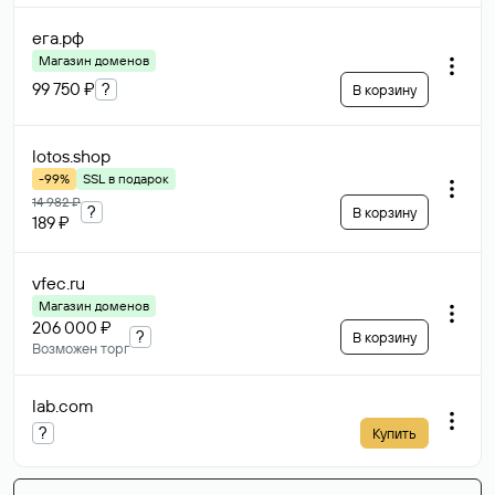
ега
.рф
Магазин доменов
99 750 ₽
?
В корзину
lotos
.shop
-99%
SSL в подарок
14 982 ₽
?
В корзину
189 ₽
vfec
.ru
Магазин доменов
206 000 ₽
?
В корзину
Возможен торг
lab
.com
?
Купить