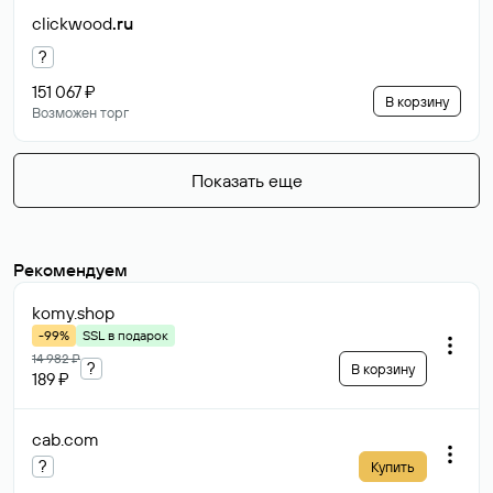
clickwood
.ru
?
151 067 ₽
В корзину
Возможен торг
Показать еще
Рекомендуем
komy
.shop
-99%
SSL в подарок
14 982 ₽
?
В корзину
189 ₽
cab
.com
?
Купить