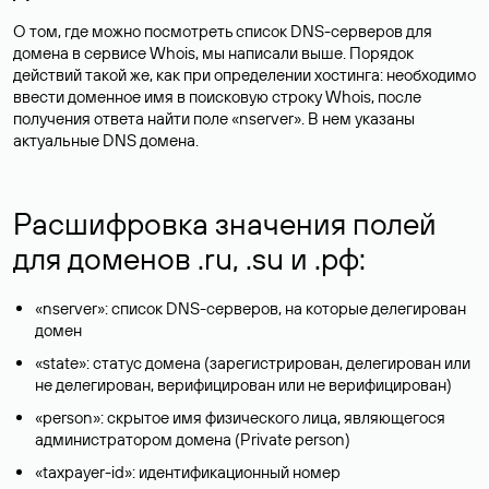
О том, где можно посмотреть список DNS-серверов для
домена в сервисе Whois, мы написали выше. Порядок
действий такой же, как при определении хостинга: необходимо
ввести доменное имя в поисковую строку Whois, после
получения ответа найти поле «nserver». В нем указаны
актуальные DNS домена.
Расшифровка значения полей
для доменов .ru, .su и .рф:
«nserver»: список DNS-серверов, на которые делегирован
домен
«state»: статус домена (зарегистрирован, делегирован или
не делегирован, верифицирован или не верифицирован)
«person»: скрытое имя физического лица, являющегося
администратором домена (Privatе person)
«taxpayer-id»: идентификационный номер