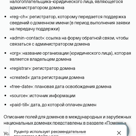
налогоплательщика-юридического лица, являющегося
администратором домена
«reg-ch»: регистратор, которому передается поддержка
сведений о доменном имени (в период выполнения заявки
на передачу поддержки)
«admin-contact»: ссылка на форму обратной связи, чтобы
связаться с администратором домена
«org»: название организации (юридического лица), которая
является владельцем домена
«registrar»: регистратор домена
«created»: дата регистрации домена
«free-date»: плановая дата освобождения домена
«source»: источник информации
«paid-till»: дата, до которой оплачен домен
Описание полей для доменов в международных и зарубежных
национальных доменах представлены в разделе «
Помощь
».
Руцентр использует
рекомендательные
Условия использования Whois-сервиса