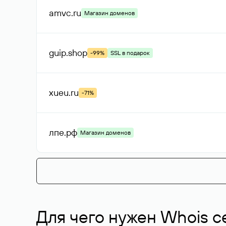
amvc
.ru
Магазин доменов
guip
.shop
-99%
SSL в подарок
xueu
.ru
-71%
лпе
.рф
Магазин доменов
Для чего нужен Whois с