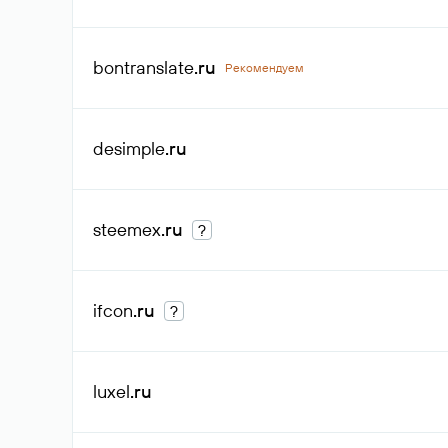
bontranslate
.ru
Рекомендуем
desimple
.ru
steemex
.ru
?
ifcon
.ru
?
luxel
.ru