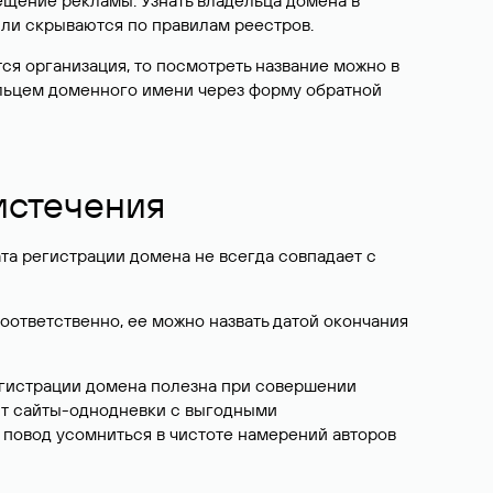
ещение рекламы. Узнать владельца домена в
или скрываются по правилам реестров.
ется организация, то посмотреть название можно в
дельцем доменного имени через форму обратной
 истечения
ата регистрации домена не всегда совпадает с
Соответственно, ее можно назвать датой окончания
егистрации домена полезна при совершении
ют сайты-однодневки с выгодными
 повод усомниться в чистоте намерений авторов