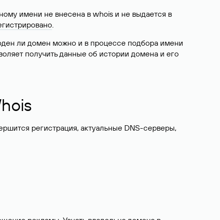
ому имени не внесена в whois и не выдается в
егистрировано
.
боден ли домен можно и в процессе подбора имени
воляет получить данные об истории домена и его
hois
вершится регистрация, актуальные DNS-серверы,