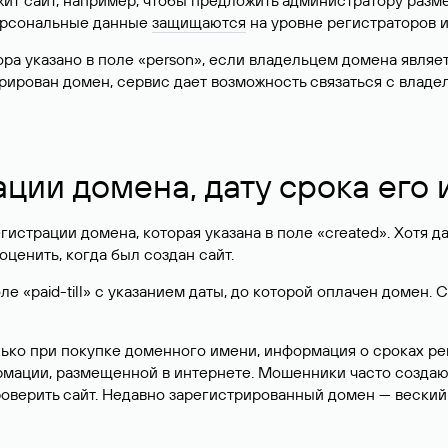
жит сайт, например, чтобы предложить администратору разм
персональные данные
защищаются
на уровне регистраторов 
атора указано в поле «person», если владельцем домена явля
истрирован домен, сервис дает возможность связаться с вла
ации домена, дату срока его
гистрации домена, которая указана в поле «created». Хотя д
оценить, когда был создан сайт.
 «paid-till» с указанием даты, до которой оплачен домен. 
лько при покупке доменного имени, информация о сроках р
ормации, размещенной в интернете. Мошенники часто созда
оверить сайт. Недавно зарегистрированный домен — веский