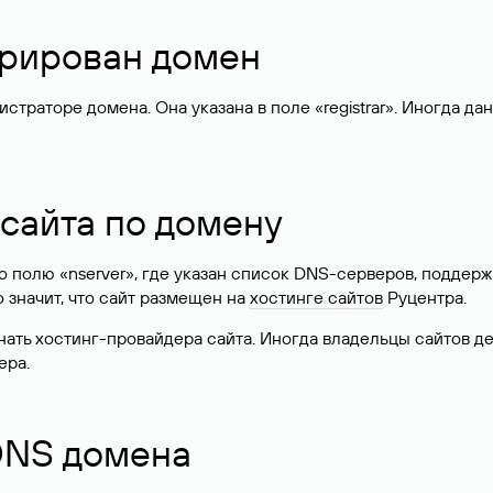
стрирован домен
раторе домена. Она указана в поле «registrar». Иногда да
 сайта по домену
 по полю «nserver», где указан список DNS-серверов, подд
 Это значит, что сайт размещен на
хостинге сайтов
Руцентра.
знать хостинг-провайдера сайта. Иногда владельцы сайтов 
ера.
 DNS домена