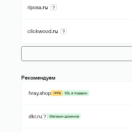
riposa
.ru
?
clickwood
.ru
?
Рекомендуем
hray
.shop
-99%
SSL в подарок
dkr
.ru
?
Магазин доменов