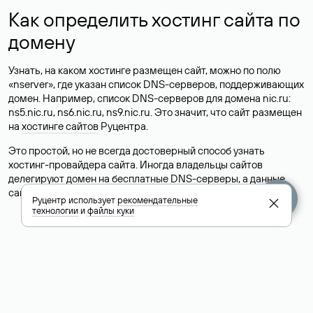
Как определить хостинг сайта по
домену
Узнать, на каком хостинге размещен сайт, можно по полю
«nserver», где указан список DNS-серверов, поддерживающих
домен. Например, список DNS-серверов для домена nic.ru:
ns5.nic.ru, ns6.nic.ru, ns9.nic.ru. Это значит, что сайт размещен
на
хостинге сайтов
Руцентра.
Это простой, но не всегда достоверный способ узнать
хостинг-провайдера сайта. Иногда владельцы сайтов
делегируют домен на бесплатные DNS-серверы, а данные
сайта хранятся у другого хостинг-провайдера.
Руцентр использует
рекомендательные
технологии
и
файлы куки
Как узнать актуальные DNS
домена
О том, где можно посмотреть список DNS-серверов для
домена в сервисе Whois, мы написали выше. Порядок