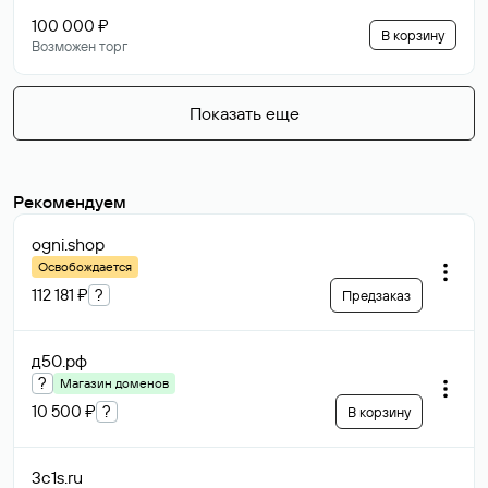
100 000 ₽
В корзину
Возможен торг
Показать еще
Рекомендуем
ogni
.shop
Освобождается
112 181 ₽
?
Предзаказ
д50
.рф
?
Магазин доменов
10 500 ₽
?
В корзину
3c1s
.ru