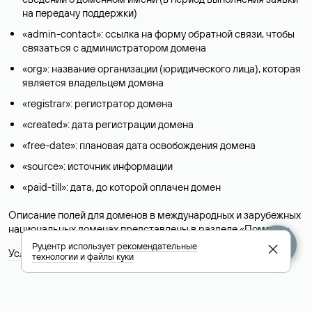
на передачу поддержки)
«admin-contact»: ссылка на форму обратной связи, чтобы
связаться с администратором домена
«org»: название организации (юридического лица), которая
является владельцем домена
«registrar»: регистратор домена
«created»: дата регистрации домена
«free-date»: плановая дата освобождения домена
«source»: источник информации
«paid-till»: дата, до которой оплачен домен
Описание полей для доменов в международных и зарубежных
национальных доменах представлены в разделе «
Помощь
».
Руцентр использует
рекомендательные
Условия использования Whois-сервиса
технологии
и
файлы куки