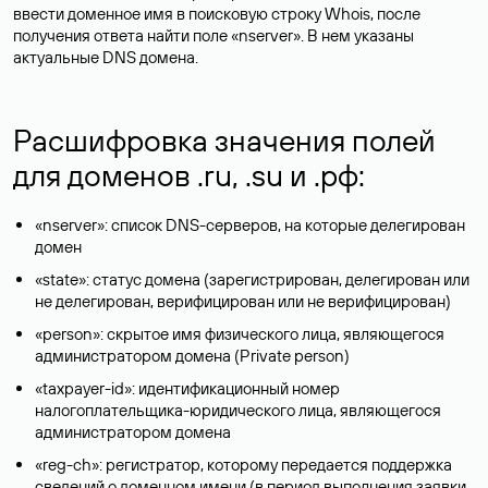
ввести доменное имя в поисковую строку Whois, после
получения ответа найти поле «nserver». В нем указаны
актуальные DNS домена.
Расшифровка значения полей
для доменов .ru, .su и .рф:
«nserver»: список DNS-серверов, на которые делегирован
домен
«state»: статус домена (зарегистрирован, делегирован или
не делегирован, верифицирован или не верифицирован)
«person»: скрытое имя физического лица, являющегося
администратором домена (Privatе person)
«taxpayer-id»: идентификационный номер
налогоплательщика-юридического лица, являющегося
администратором домена
«reg-ch»: регистратор, которому передается поддержка
сведений о доменном имени (в период выполнения заявки