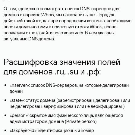
О том, где можно посмотреть список DNS-серверов для
домена в сервисе Whois, мы написали выше. Порядок
действий такой же, как при определении хостинга: необходимо
ввести доменное имя в поисковую строку Whois, после
получения ответа найти поле «nserver». В нем указаны
актуальные DNS домена.
Расшифровка значения полей
для доменов .ru, .su и .рф:
«nserver»: список DNS-серверов, на которые делегирован
домен
«state»: статус домена (зарегистрирован, делегирован или
не делегирован, верифицирован или не верифицирован)
«person»: скрытое имя физического лица, являющегося
администратором домена (Privatе person)
«taxpayer-id»: идентификационный номер