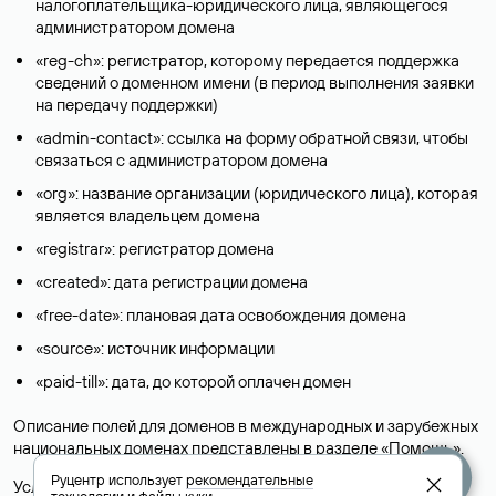
налогоплательщика-юридического лица, являющегося
администратором домена
«reg-ch»: регистратор, которому передается поддержка
сведений о доменном имени (в период выполнения заявки
на передачу поддержки)
«admin-contact»: ссылка на форму обратной связи, чтобы
связаться с администратором домена
«org»: название организации (юридического лица), которая
является владельцем домена
«registrar»: регистратор домена
«created»: дата регистрации домена
«free-date»: плановая дата освобождения домена
«source»: источник информации
«paid-till»: дата, до которой оплачен домен
Описание полей для доменов в международных и зарубежных
национальных доменах представлены в разделе «
Помощь
».
Руцентр использует
рекомендательные
Условия использования Whois-сервиса