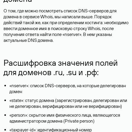
О том, где можно посмотреть список DNS-серверов для
домена в сервисе Whois, мы написали выше. Порядок
действий такой же, как при определении хостинга: необходимо
ввести доменное имя в поисковую строку Whois, после
получения ответа найти поле «nserver». В нем указаны
актуальные DNS домена.
Расшифровка значения полей
для доменов .ru, .su и .рф:
«nserver»: список DNS-серверов, на которые делегирован
домен
«state»: статус домена (зарегистрирован, делегирован или
не делегирован, верифицирован или не верифицирован)
«person»: скрытое имя физического лица, являющегося
администратором домена (Privatе person)
«taxpayer-id»: идентификационный номер