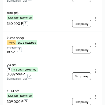
Возможен торг
лиц
.рф
Магазин доменов
360 500 ₽
?
В корзину
kwaz
.shop
-99%
SSL в подарок
14 982 ₽
?
В корзину
189 ₽
уж
.рф
?
Магазин доменов
3 089 999 ₽
?
В корзину
Возможен торг
гшм
.рф
Магазин доменов
309 000 ₽
?
В корзину