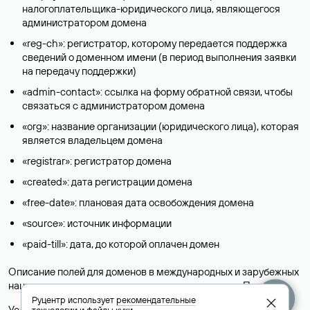
налогоплательщика-юридического лица, являющегося
администратором домена
«reg-ch»: регистратор, которому передается поддержка
сведений о доменном имени (в период выполнения заявки
на передачу поддержки)
«admin-contact»: ссылка на форму обратной связи, чтобы
связаться с администратором домена
«org»: название организации (юридического лица), которая
является владельцем домена
«registrar»: регистратор домена
«created»: дата регистрации домена
«free-date»: плановая дата освобождения домена
«source»: источник информации
«paid-till»: дата, до которой оплачен домен
Описание полей для доменов в международных и зарубежных
национальных доменах представлены в разделе «
Помощь
».
Руцентр использует
рекомендательные
Условия использования Whois-сервиса