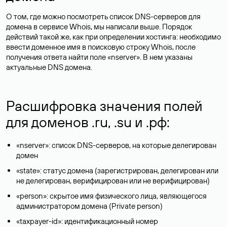
О том, где можно посмотреть список DNS-серверов для
домена в сервисе Whois, мы написали выше. Порядок
действий такой же, как при определении хостинга: необходимо
ввести доменное имя в поисковую строку Whois, после
получения ответа найти поле «nserver». В нем указаны
актуальные DNS домена.
Расшифровка значения полей
для доменов .ru, .su и .рф:
«nserver»: список DNS-серверов, на которые делегирован
домен
«state»: статус домена (зарегистрирован, делегирован или
не делегирован, верифицирован или не верифицирован)
«person»: скрытое имя физического лица, являющегося
администратором домена (Privatе person)
«taxpayer-id»: идентификационный номер