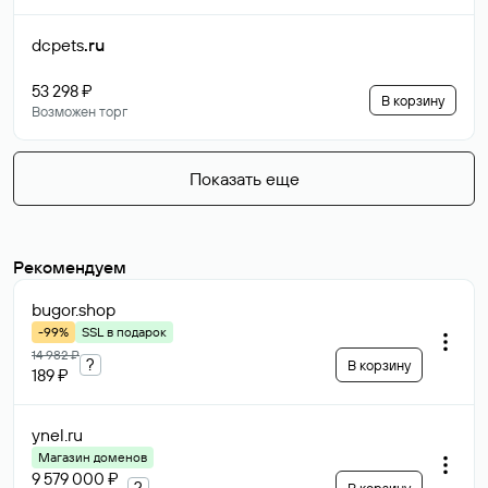
dcpets
.ru
53 298 ₽
В корзину
Возможен торг
Показать еще
Рекомендуем
bugor
.shop
-99%
SSL в подарок
14 982 ₽
?
В корзину
189 ₽
ynel
.ru
Магазин доменов
9 579 000 ₽
?