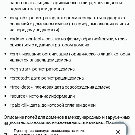
налогоплательщика-юридического лица, являющегося
администратором домена
«reg-ch»: регистратор, которому передается поддержка
сведений о доменном имени (в период выполнения заявки
на передачу поддержки)
«admin-contact»: ссылка на форму обратной связи, чтобы
связаться с администратором домена
«org»: название организации (юридического лица), которая
является владельцем домена
«registrar»: регистратор домена
«created»: дата регистрации домена
«free-date»: плановая дата освобождения домена
«source»: источник информации
«paid-till»: дата, до которой оплачен домен
Описание полей для доменов в международных и зарубежных
национальных доменах представлены в разделе «
Помощь
».
Руцентр использует
рекомендательные
Условия использования Whois-сервиса