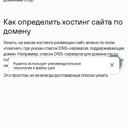
Как определить хостинг сайта по
домену
Узнать, на каком хостинге размещен сайт, можно по полю
«nserver», где указан список DNS-серверов, поддерживающих
домен. Например, список DNS-серверов для домена nic.ru:
ns5.nic.ru, ns6.nic.ru, ns9.nic.ru. Это значит, что сайт размещен
Руцентр использует
рекомендательные
на
хостинге сайтов
Руцентра.
технологии
и
файлы куки
Это простой, но не всегда достоверный способ узнать
хостинг-провайдера сайта. Иногда владельцы сайтов
делегируют домен на бесплатные DNS-серверы, а данные
сайта хранятся у другого хостинг-провайдера.
Как узнать актуальные DNS
домена