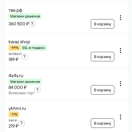
тве
.рф
Магазин доменов
360 500 ₽
?
В корзину
kwaz
.shop
-99%
SSL в подарок
14 982 ₽
?
В корзину
189 ₽
4x4s
.ru
Магазин доменов
84 000 ₽
?
В корзину
Возможен торг
ykhmi
.ru
-71%
747 ₽
?
В корзину
219 ₽