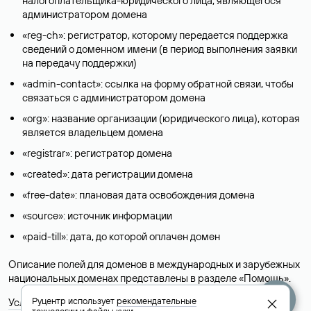
налогоплательщика-юридического лица, являющегося
администратором домена
«reg-ch»: регистратор, которому передается поддержка
сведений о доменном имени (в период выполнения заявки
на передачу поддержки)
«admin-contact»: ссылка на форму обратной связи, чтобы
связаться с администратором домена
«org»: название организации (юридического лица), которая
является владельцем домена
«registrar»: регистратор домена
«created»: дата регистрации домена
«free-date»: плановая дата освобождения домена
«source»: источник информации
«paid-till»: дата, до которой оплачен домен
Описание полей для доменов в международных и зарубежных
национальных доменах представлены в разделе «
Помощь
».
Руцентр использует
рекомендательные
Условия использования Whois-сервиса