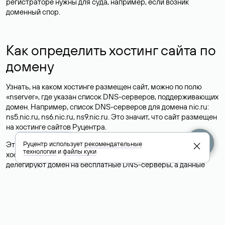
регистраторе нужны для суда, например, если возник
доменный спор.
Как определить хостинг сайта по
домену
Узнать, на каком хостинге размещен сайт, можно по полю
«nserver», где указан список DNS-серверов, поддерживающих
домен. Например, список DNS-серверов для домена nic.ru:
ns5.nic.ru, ns6.nic.ru, ns9.nic.ru. Это значит, что сайт размещен
на
хостинге сайтов
Руцентра.
Это простой, но не всегда достоверный способ узнать
Руцентр использует
рекомендательные
технологии
и
файлы куки
хостинг-провайдера сайта. Иногда владельцы сайтов
делегируют домен на бесплатные DNS-серверы, а данные
сайта хранятся у другого хостинг-провайдера.
Как узнать актуальные DNS