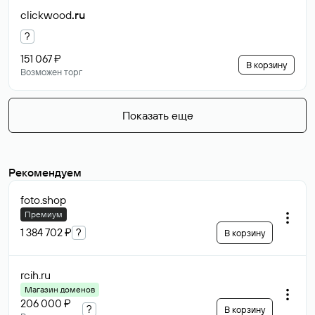
clickwood
.ru
?
151 067 ₽
В корзину
Возможен торг
Показать еще
Рекомендуем
foto
.shop
Премиум
1 384 702 ₽
?
В корзину
rcih
.ru
Магазин доменов
206 000 ₽
?
В корзину