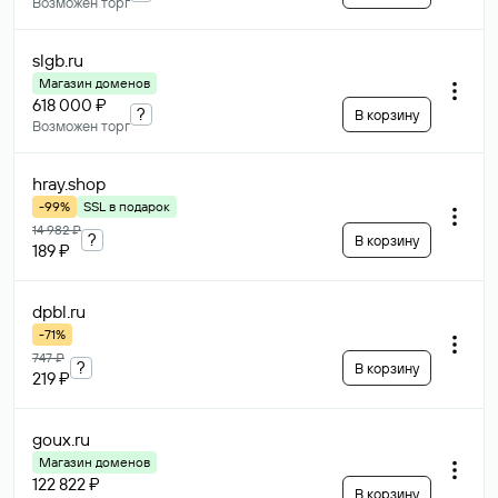
Возможен торг
slgb
.ru
Магазин доменов
618 000 ₽
?
В корзину
Возможен торг
hray
.shop
-99%
SSL в подарок
14 982 ₽
?
В корзину
189 ₽
dpbl
.ru
-71%
747 ₽
?
В корзину
219 ₽
goux
.ru
Магазин доменов
122 822 ₽
В корзину