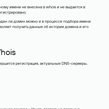
ому имени не внесена в whois и не выдается в
егистрировано
.
боден ли домен можно и в процессе подбора имени
воляет получить данные об истории домена и его
hois
вершится регистрация, актуальные DNS-серверы,