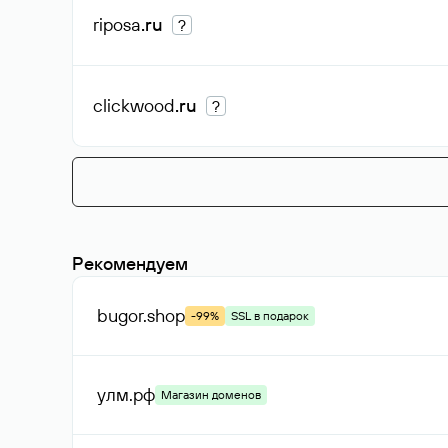
riposa
.ru
?
clickwood
.ru
?
Рекомендуем
bugor
.shop
-99%
SSL в подарок
улм
.рф
Магазин доменов