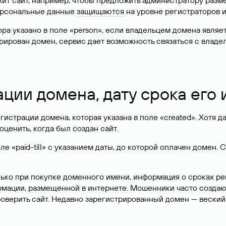
жит сайт, например, чтобы предложить администратору разм
персональные данные
защищаются
на уровне регистраторов 
атора указано в поле «person», если владельцем домена явля
истрирован домен, сервис дает возможность связаться с вла
ации домена, дату срока его
гистрации домена, которая указана в поле «created». Хотя д
оценить, когда был создан сайт.
 «paid-till» с указанием даты, до которой оплачен домен. 
лько при покупке доменного имени, информация о сроках р
ормации, размещенной в интернете. Мошенники часто созда
оверить сайт. Недавно зарегистрированный домен — веский