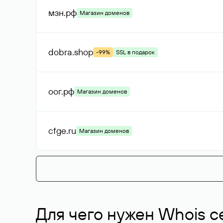
мзн
.рф
Магазин доменов
dobra
.shop
-99%
SSL в подарок
оог
.рф
Магазин доменов
cfge
.ru
Магазин доменов
Для чего нужен Whois с