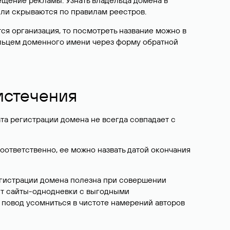
ещение рекламы. Узнать владельца домена в
или скрываются по правилам реестров.
ется организация, то посмотреть название можно в
дельцем доменного имени через форму обратной
 истечения
ата регистрации домена не всегда совпадает с
Соответственно, ее можно назвать датой окончания
егистрации домена полезна при совершении
ют сайты-однодневки с выгодными
 повод усомниться в чистоте намерений авторов