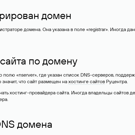
стрирован домен
раторе домена. Она указана в поле «registrar». Иногда да
 сайта по домену
 по полю «nserver», где указан список DNS-серверов, подд
 Это значит, что сайт размещен на
хостинге сайтов
Руцентра.
знать хостинг-провайдера сайта. Иногда владельцы сайтов 
ера.
 DNS домена