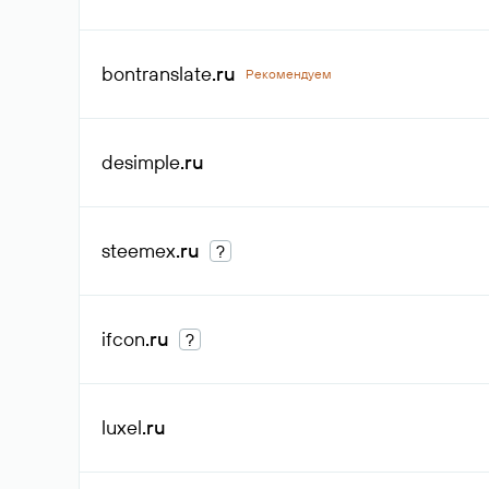
bontranslate
.ru
Рекомендуем
desimple
.ru
steemex
.ru
?
ifcon
.ru
?
luxel
.ru